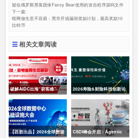
疑似俄罗斯黑客团体Fancy Bear使用的攻击程序源码文件
下一篇:
暗网做生意不容易：黑市开搞漏洞奖励计划，最高奖励10
比特币
相关文章阅读
破解AIDC出海“获客难”
2026寿险&财险科技创新论
CDCE2026数据中心展
坛圆满举办
以“算电协同”重构全球算力
供应链
【匠歆出品】2026全球数据
CSDI峰会开启：Agentic