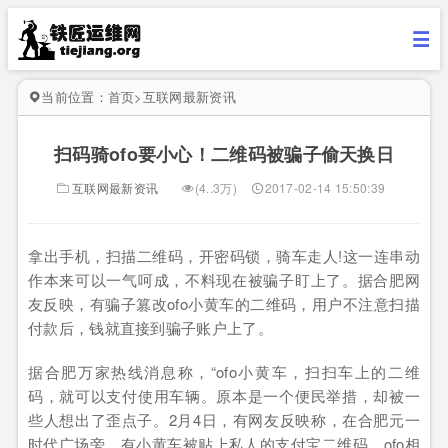
当前位置：
首页
>
互联网最新资讯
扫码骑ofo要小心！二维码被骗子偷天换日
互联网最新资讯
(4..3万)
2017-02-14 15:50:39
拿出手机，扫描二维码，开密码锁，骑车走人!这一连串动
作本来可以一气呵成，不料现在被骗子盯上了。据合肥网
友反映，有骗子篡改ofo小黄车的二维码，用户不注意扫描
付款后，钱就直接到骗子账户上了。
据合肥万家热线消息称，“ofo小黄车，扫扫车上的二维
码，就可以支付使用车辆。原本是一个便民举措，却被一
些人想出了歪点子。2月4日，有网友反映称，在合肥元一
时代广场旁，有小黄车被贴上私人的支付宝二维码。ofo相