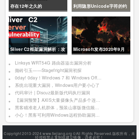
存在12年之久的
利用隐形Unicode字符的钓
Pack2TheRoot漏洞允许
鱼攻击：一种新的JS混淆技
Linux用户获取root权限
术
Sliver C2框架漏洞解析：攻
Microsoft发布2020年9月
击者可建立TCP连接窃取数
安全更新
Linksys WRT54G 路由器溢出漏洞分析
抛砖引玉——Stagefright漏洞初探
据流量
0day! 0day！Windows 7 和 Windows Office 均被曝 0day
系统出现重大漏洞，Windows用户要小心了
代码审计 | Discuz最新版代码执行漏洞
【漏洞预警】AXIS大量摄像头产品多个连环漏洞利用，影响严重
黑客瞄准老人机群体，预装山寨版微信频繁推送骚扰广告
小心！黑客可利用Windows远程协助漏洞窃取你的敏感文件
Copyright 2013-2024 www.tiejiang.org ©All Rights Reserved.版权所有，未
经授权禁止复制或建立镜像，违者必究！