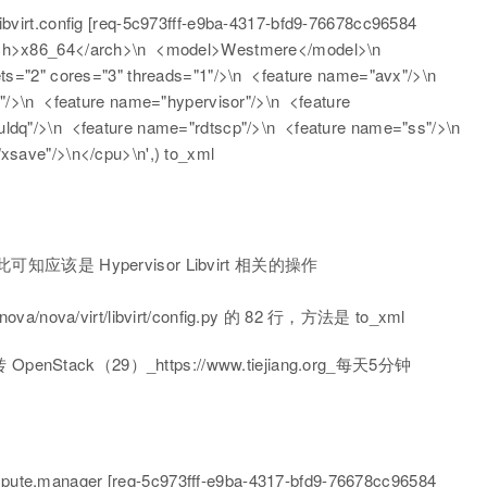
bvirt.config [req-5c973fff-e9ba-4317-bfd9-76678cc96584
rch>x86_64</arch>\n <model>Westmere</model>\n
s="2" cores="3" threads="1"/>\n <feature name="avx"/>\n
/>\n <feature name="hypervisor"/>\n <feature
dq"/>\n <feature name="rdtscp"/>\n <feature name="ss"/>\n
save"/>\n</cpu>\n',) to_xml
g，由此可知应该是 Hypervisor Libvirt 相关的操作
ova/virt/libvirt/config.py 的 82 行，方法是 to_xml
ute.manager [req-5c973fff-e9ba-4317-bfd9-76678cc96584