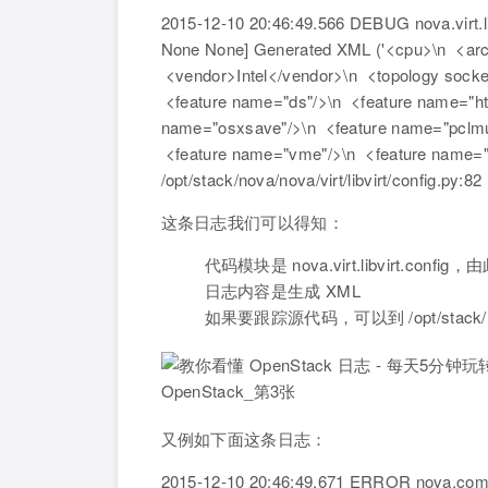
2015-12-10 20:46:49.566 DEBUG nova.virt.li
None None] Generated XML ('<cpu>\n <a
<vendor>Intel</vendor>\n <topology socket
<feature name="ds"/>\n <feature name="ht"
name="osxsave"/>\n <feature name="pclmul
<feature name="vme"/>\n <feature name="x
/opt/stack/nova/nova/virt/libvirt/config.py:82
这条日志我们可以得知：
代码模块是 nova.virt.libvirt.confi
日志内容是生成 XML
如果要跟踪源代码，可以到 /opt/stack/nova/n
又例如下面这条日志：
2015-12-10 20:46:49.671 ERROR nova.comp