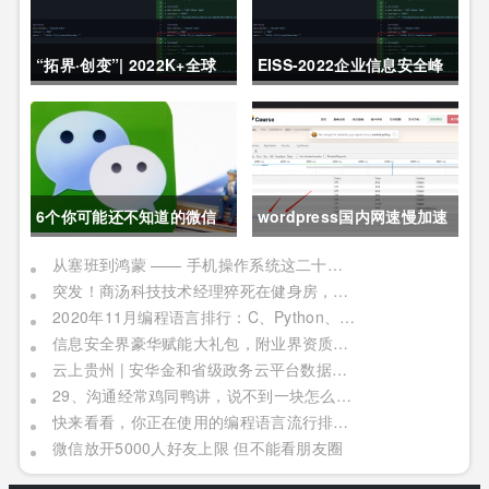
“拓界·创变”| 2022K+全球
EISS-2022企业信息安全峰
软件研发行业创新峰会上海
会之深圳站 10月28日成功
站敬请期待！
举办
6个你可能还不知道的微信
wordpress国内网速慢加速
冷知识，每一个都令人相见
及防DDOS攻击快速CF切换
从塞班到鸿蒙 —— 手机操作系统这二十年历程
突发！商汤科技技术经理猝死在健身房，网友：996福报何时是个头
恨晚
教程
2020年11月编程语言排行：C、Python、Java
信息安全界豪华赋能大礼包，附业界资质证书备考指南！
云上贵州 | 安华金和省级政务云平台数据安全实践
29、沟通经常鸡同鸭讲，说不到一块怎么办？
快来看看，你正在使用的编程语言流行排行榜！别被时代淘汰了
微信放开5000人好友上限 但不能看朋友圈