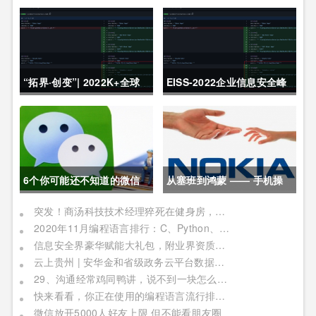
“拓界·创变”| 2022K+全球
EISS-2022企业信息安全峰
软件研发行业创新峰会上海
会之深圳站 10月28日成功
站敬请期待！
举办
6个你可能还不知道的微信
从塞班到鸿蒙 —— 手机操
冷知识，每一个都令人相见
作系统这二十年历程
突发！商汤科技技术经理猝死在健身房，网友：996福报何时是个头
2020年11月编程语言排行：C、Python、Java
恨晚
信息安全界豪华赋能大礼包，附业界资质证书备考指南！
云上贵州 | 安华金和省级政务云平台数据安全实践
29、沟通经常鸡同鸭讲，说不到一块怎么办？
快来看看，你正在使用的编程语言流行排行榜！别被时代淘汰了
微信放开5000人好友上限 但不能看朋友圈