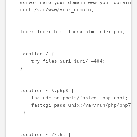
    server_name your_domain www.your_domain;

    root /var/www/your_domain;

    index index.html index.htm index.php;

    location / {

        try_files $uri $uri/ =404;

    }

    location ~ \.php$ {

        include snippets/fastcgi-php.conf;

        fastcgi_pass unix:/var/run/php/php7.4
     }

    location ~ /\.ht {
