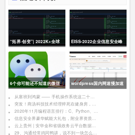
“拓界·创变”| 2022K+全球
EISS-2022企业信息安全峰
软件研发行业创新峰会上海
会之深圳站 10月28日成功
站敬请期待！
举办
6个你可能还不知道的微信
wordpress国内网速慢加速
冷知识，每一个都令人相见
及防DDOS攻击快速CF切换
从塞班到鸿蒙 —— 手机操作系统这二十年历程
突发！商汤科技技术经理猝死在健身房，网友：996福报何时是个头
恨晚
教程
2020年11月编程语言排行：C、Python、Java
信息安全界豪华赋能大礼包，附业界资质证书备考指南！
云上贵州 | 安华金和省级政务云平台数据安全实践
29、沟通经常鸡同鸭讲，说不到一块怎么办？