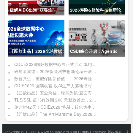
破解AIDC出海“获客难”
2026寿险&财险科技创新论
CDCE2026数据中心展
坛圆满举办
以“算电协同”重构全球算力
供应链
【匠歆出品】2026全球数据
CSDI峰会开启：Agentic
中心基础设施大会首发｜院
AI 落地应用的黄金期，智能
CDCE2026国际数据中心展正式启动 算电协同驱动产业升级 搭建全球合作平台
破局者集结：2026保险科技创新论坛开放“数智共生”最佳实践案例征集
士领衔，100+头部企业已确
系统重塑生产力
数智共生，重塑保险新价值——2026寿险&财险科技创新论坛即将启幕
认，500人齐聚上海
CDIE2026 圆满收官 以AI生产力落地书写数字化转型新答卷
【匠歆出品】安全为锚，绿能为帆:直面海事网络安全与绿色航运的双重挑战@The ArtiMaritime Day 2026匠歆海事攻坚日 | 5月29日·上海
TLS/SSL 证书有效期 200 天新政首发，2026 亚数TrustAsia CaaS 2.0 发布会邀您见证！
倒计时42天！CDIE2026“将AI，转化为生产力”峰会启幕在即！
【匠歆出品】The ArtiMaritime Day 2026匠歆海事攻坚日 | 5月28日·上海
Copyright 2013-2024 www.tiejiang.org ©All Rights Reserved.版权所有，未