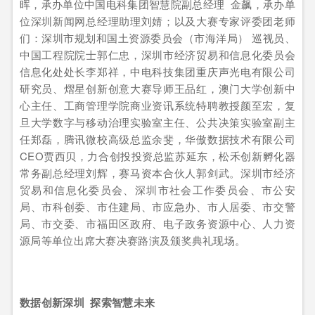
晖，承办单位中国电科集团智慧院副总经理 金飙，承办单
位深圳新闻网总经理助理刘婧；以及大赛专家评委团老师
们：深圳市规划和国土资源委员会（市海洋局） 巡视员、
中国工程院院士郭仁忠，深圳市经济贸易和信息化委员会
信息化处处长李郑祥，中电科技集团重庆声光电有限公司
研究员、熠星创新创意大赛导师王品红，澳门大学创新中
心主任、工商管理学院商业资讯系统特聘教授颜至宏，复
旦大学数字与移动治理实验室主任、公共决策实验室副主
任郑磊，腾讯微校高级总监余斐，华傲数据技术有限公司
CEO贾西贝，力合创投投资总监苏延东，松禾创新孵化器
常务副总经理刘辉，赛马资本合伙人郭剑武。深圳市经济
贸易和信息化委员会、深圳市社会工作委员会、市公安
局、市科创委、市住建局、市应急办、市人居委、市交警
局、市交委、市福田区政府、电子政务资源中心、人力资
源局等单位出席大赛决赛路演及颁奖典礼现场。
数据创新深圳 探索智慧未来