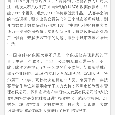
自2月15日开启报名以来，大赛得到了社会各界的广泛关
注，此次大赛共收到了来自全球的1487名数据侠报名，组
建了389个团队，收集了265件初赛创意作品。 从赛事之初
的市场调研，甄选出民众最关心的四个城市治理领域，到
开放数据让数据侠进行创意开发，“中国电科杯”数据大赛
致力于挖掘数据价值，实现创新应用，推动数据革命引领
产业创新，来解决城市中的问题，服务于城市发展和居民
生活。
“中国电科杯”数据大赛不只是一个数据侠实现梦想的平
台，更是一个政府、企业、公众的互联互通平台。基于
此，此次大赛得到了社会各界的广泛参与。新型智慧城市
建设企业联盟、清华-伯克利大学深圳学院、深圳大学、哈
尔滨工业大学、高校校友创新创业大赛、创赛平台、集搜
客等合作单位对赛事给予了大力支持；深圳市松禾资本管
理有限公司、深圳市深港产学研科技发展有限公司等8家投
资机构将对决赛优胜项目进行投资孵化；腾讯·大粤网、DT
财经、城市数据派、大数据中国、数邦客、研趣网、大数
据周刊等16家媒体对大赛进行了长期跟踪报道。