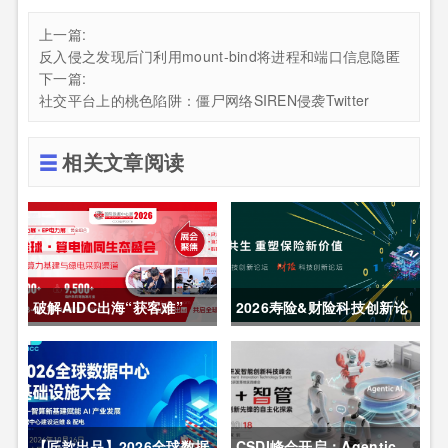
上一篇:
反入侵之发现后门利用mount-bind将进程和端口信息隐匿
下一篇:
社交平台上的桃色陷阱：僵尸网络SIREN侵袭Twitter
相关文章阅读
破解AIDC出海“获客难”
2026寿险&财险科技创新论
CDCE2026数据中心展
坛圆满举办
以“算电协同”重构全球算力
供应链
【匠歆出品】2026全球数据
CSDI峰会开启：Agentic