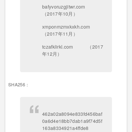
bafyvoruzgjitwr.com
（2017年10月）
xmponmzmxkxkh.com
（2017年11月）
tczafklirkl.com （2017
年12月）
SHA256：
462a02a8094e833fd456baf
0a6d4e18bb7dab1a9f74d5f
163a8334921a4ffde8