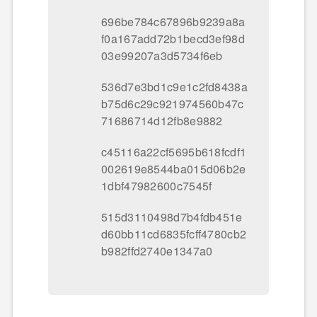
696be784c67896b9239a8a
f0a167add72b1becd3ef98d
03e99207a3d5734f6eb
536d7e3bd1c9e1c2fd8438a
b75d6c29c921974560b47c
71686714d12fb8e9882
c45116a22cf5695b618fcdf1
002619e8544ba015d06b2e
1dbf47982600c7545f
515d3110498d7b4fdb451e
d60bb11cd6835fcff4780cb2
b982ffd2740e1347a0