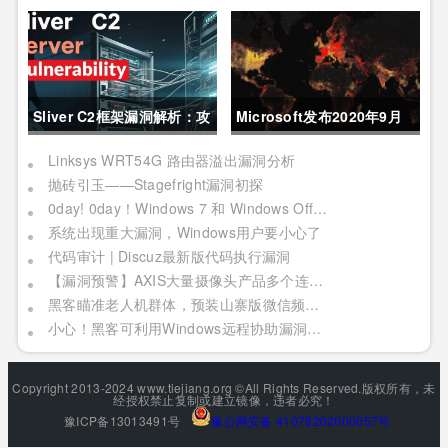
Pack2TheRoot漏洞允许
鱼攻击：一种新的JS混淆技
Linux用户获取root权限
术
Sliver C2框架漏洞解析：攻
Microsoft发布2020年9月
击者可建立TCP连接窃取数
安全更新
Linksys WRT54G 路由器溢出漏洞分析
抛砖引玉——Stagefright漏洞初探
据流量
0day! 0day！Windows 7 和 Windows Office 均被曝 0day
系统出现重大漏洞，Windows用户要小心了
代码审计 | Discuz最新版代码执行漏洞
【漏洞预警】AXIS大量摄像头产品多个连环漏洞利用，影响严重
黑客瞄准老人机群体，预装山寨版微信频繁推送骚扰广告
小心！黑客可利用Windows远程协助漏洞窃取你的敏感文件
Copyright 2013-2024 www.tiejiang.org ©All Rights Reserved.版权所有，未
经授权禁止复制或建立镜像，违者必究！
豫ICP备13013491号
豫公网安备 41078202000057号