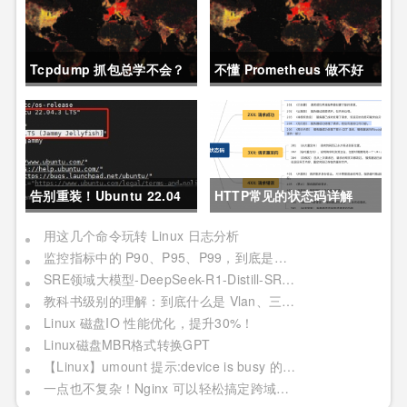
Tcpdump 抓包总学不会？
不懂 Prometheus 做不好
这篇保姆级教程，今天可以
运维？那就来看这一篇干货
拿下！
吧。
告别重装！Ubuntu 22.04
HTTP常见的状态码详解
直升24.04教程，零数据丢
用这几个命令玩转 Linux 日志分析
监控指标中的 P90、P95、P99，到底是个啥？
失的终极方案
SRE领域大模型-DeepSeek-R1-Distill-SRE-Qwen-32B-INT8
教科书级别的理解：到底什么是 Vlan、三层交换机、网关与DNS？
Linux 磁盘IO 性能优化，提升30%！
Linux磁盘MBR格式转换GPT
【Linux】umount 提示:device is busy 的处理方法(In some cases useful info about processes that use )
一点也不复杂！Nginx 可以轻松搞定跨域问题？妥妥加薪！