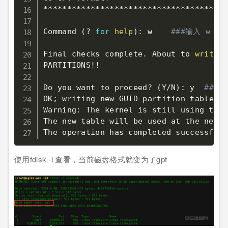
***************************************
Command 
(
? 
for
help
)
: w    
###输入 w 保
Final checks complete. About to 
write
 G
PARTITIONS
!
!
Do you want to proceed? 
(
Y/N
)
: y  
## 
OK
;
 writing new GUID partition table 
(
G
Warning: The kernel is still using the 
The new table will be used at the next 
使用fdisk -l 查看，当前磁盘格式就变为了gpt