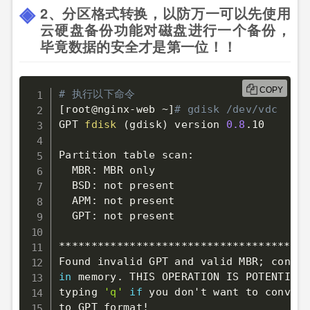
2、分区格式转换，以防万一可以先使用
云硬盘备份功能对磁盘进行一个备份，
毕竟数据的安全才是第一位！！
COPY
# 执行以下命令
[
root@nginx-web ~
]
# gdisk /dev/vdc
GPT 
fdisk
(
gdisk
)
 version 
0.8
.10

Partition table scan:

  MBR: MBR only

  BSD: not present

  APM: not present

  GPT: not present

***************************************
Found invalid GPT and valid MBR
;
 conver
in
 memory. THIS OPERATION IS POTENTIALL
typing 
'q'
if
 you don't want to convert
to GPT format
!