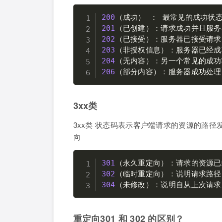
200
201
202
203
204
206
（部分内容）：服务器成功处理了
3xx类
3xx类 状态码表示客户端请求的资源的路径
向
301
（永久重定向）：请求的资源已
302
304
（未修改）：说明自从上次请求
重定向301 和 302 的区别？