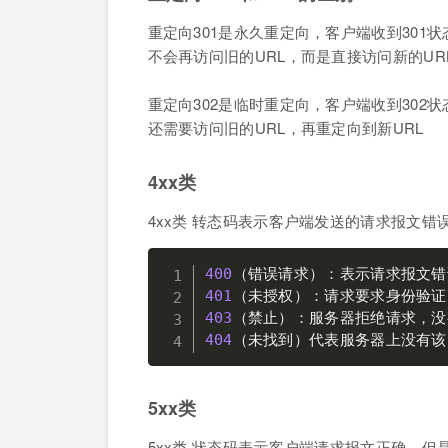
重定向301是永久重定向，客户端收到301
不会再访问旧的URL，而是直接访问新的UR
重定向302是临时重定向，客户端收到302
还需要访问旧的URL，再重定向到新URL
4xx类
4xx类 转态码表示客户端发送的请求报文错
400
（错误请求）：表示请求报文错
401
403
404
（未找到）代表服务器上没有该
5xx类
5xx类 状态码表示客户端请求报文正确，