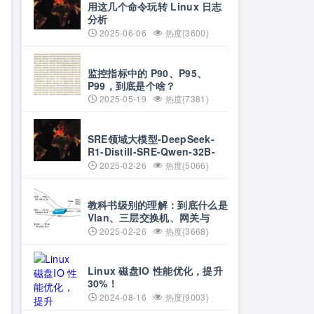
用这几个命令玩转 Linux 日志
分析
2025-06-06
热度{3600}
监控指标中的 P90、P95、
P99，到底是个啥？
2025-05-19
热度{7381}
SRE领域大模型-DeepSeek-
R1-Distill-SRE-Qwen-32B-
INT8
2025-02-26
热度{5066}
教科书级别的理解：到底什么是
Vlan、三层交换机、网关与
DNS？
2025-02-26
热度{3668}
Linux 磁盘IO 性能优化，提升
30%！
2024-08-16
热度{9003}