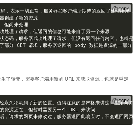
COPY
部分 GET 请求，服务器返回的 body 数据是资源的一部分
发生了转变，需要客户端用新的 URL 来获取资源，也就是重定
COPY
经永久移动到了新的位置。值得注意的是严格来讲这种重定向并不
后，请求的网页未修改过，服务器返回此响应时，不会返回网页内