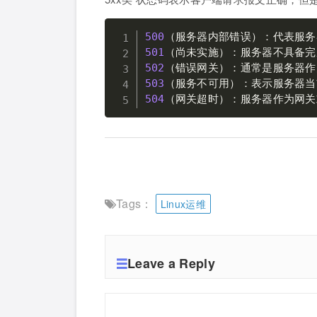
500
（服务器内部错误）：代表服务
501
502
503
（服务不可用）：表示服务器当
504
（网关超时）：服务器作为网关
Tags：
Linux运维
Leave a Reply