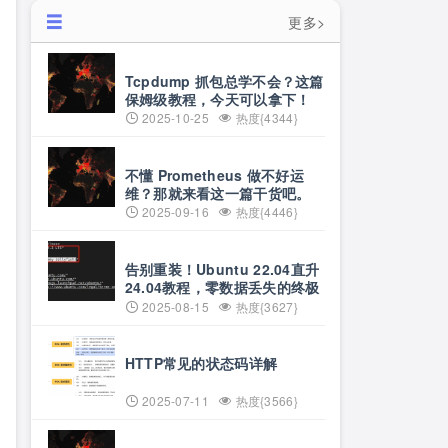
更多>
Tcpdump 抓包总学不会？这篇
保姆级教程，今天可以拿下！
2025-10-25
热度{4344}
不懂 Prometheus 做不好运
维？那就来看这一篇干货吧。
2025-09-16
热度{4446}
告别重装！Ubuntu 22.04直升
24.04教程，零数据丢失的终极
方案
2025-08-15
热度{3627}
HTTP常见的状态码详解
2025-07-11
热度{3566}