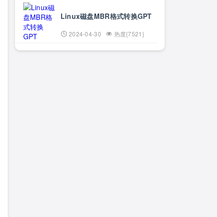
Linux磁盘MBR格式转换GPT
2024-04-30
热度{7521}
rade 头字段，要求在 HTTP 协议的基础上改成其他的协议继