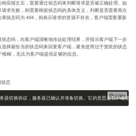
的响应报文后，需要通过状态码来判断请求是否被正确处理。如
果请求失败，则需要根据状态码的具体含义，判断是否需要再次
果状态码为 404，则表示请求的资源不存在，客户端需要重新
用状态码，向客户端清晰地传达处理结果，并指示客户端下一步
该选择最恰当的状态码来回复客户端，避免使用过于笼统的状态
义过于模糊，无法为客户端提供足够的信息。
间状态
COPY
器切换协议，服务器已确认并准备切换。它的意思是客户端使用 Upg