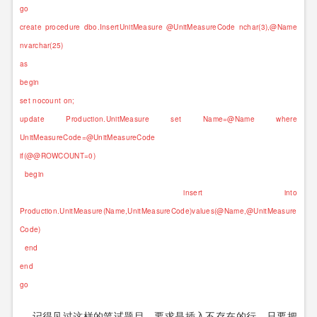
go
create procedure dbo.InsertUnitMeasure @UnitMeasureCode nchar(3),@Name
nvarchar(25)
as
begin
set nocount on;
update Production.UnitMeasure set Name=@Name where
UnitMeasureCode=@UnitMeasureCode
if(@@ROWCOUNT=0)
begin
insert into
Production.UnitMeasure(Name,UnitMeasureCode)values(@Name,@UnitMeasure
Code)
end
end
go
记得见过这样的笔试题目，要求是插入不存在的行，只要把