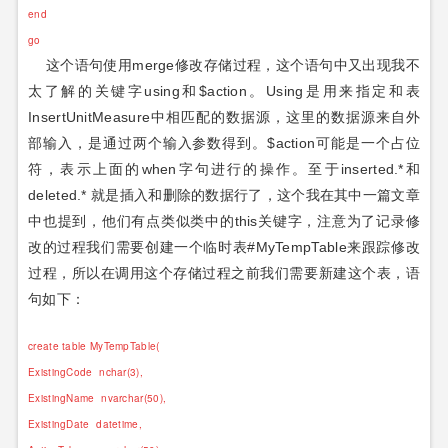
end
go
这个语句使用merge修改存储过程，这个语句中又出现我不
太了解的关键字using和$action。Using是用来指定和表
InsertUnitMeasure中相匹配的数据源，这里的数据源来自外
部输入，是通过两个输入参数得到。$action可能是一个占位
符，表示上面的when字句进行的操作。至于inserted.*和
deleted.* 就是插入和删除的数据行了，这个我在其中一篇文章
中也提到，他们有点类似类中的this关键字，
注意为了记录修
改的过程我们需要创建一个临时表#MyTempTable来跟踪修改
过程，所以在调用这个存储过程之前我们需要新建这个表，语
句如下：
create table MyTempTable(
ExistingCode nchar(3),
ExistingName nvarchar(50),
ExistingDate datetime,