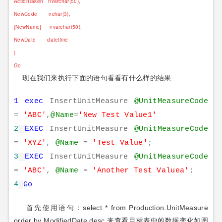
ActionTaken nvarchar(50),
NewCode nchar(3),
[NewName] nvarchar(50),
NewDate datetime
)
Go
现在我们来执行下面的语句看看有什么样的结果:
1 exec
InsertUnitMeasure
@UnitMeasureCode
=
'
ABC
'
,
@Name
=
'
New Test Value1
'
2
EXEC
InsertUnitMeasure
@UnitMeasureCode
=
'
XYZ
'
,
@Name
=
'
Test Value
'
;
3
EXEC
InsertUnitMeasure
@UnitMeasureCode
=
'
ABC
'
,
@Name
=
'
Another Test Valuea
'
;
4
Go
首先使用语句：select * from Production.UnitMeasure
order by ModifiedDate desc 来查看目标表中的数据变化如图