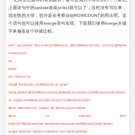
上面语句中的update改成select就可以了，当时没有写出来，
现在恍然大悟，也许是在考察@@ROWCOUNT的用法吧。这
个语句也可以使用merge语句实现。下面我们使用merge关键
字来修改这个存储过程。
alter procedure dbo.InsertUnitMeasure @UnitMeasureCode nchar(3),@Name
nvarchar(25)
as
begin
set nocount on
merge Production.UnitMeasure as target
using (select @UnitMeasureCode,@Name) as source (UnitMeasureCode,Name)
on (target.UnitMeasureCode=source.UnitMeasureCode)
when matched then update set Name=source.Name
when not matched then
insert(UnitMeasureCode,Name)values(source.UnitMeasureCode,Name)
output deleted.*,$action,inserted.* into MyTempTable;