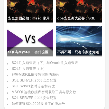
安全加固必知：mssql常用
dba安全测试必备：SQL
的一些系统注入命令
SERVER数据库手工延时盲
注语句
SQL与MySQL：有什么区
不得不看，只有专家才知道
别？
的17个SQL查询提速秘诀！
SQL注入速查表（下）与Oracle注入速查表
SQL注入速查表（上）
解密MSSQL链接数据库的密码
SQL SERVER 2008安全配置
SQL Server超时诊断和调优
MSSQL连接数据库密码获取工具与原文数个错误纠正
SQL SERVER 2008安全配置
如何查询SQL2005及补丁的版本号