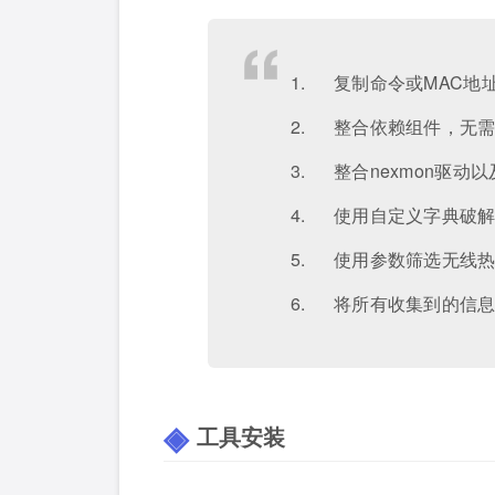
1. 复制命令或MAC地
2. 整合依赖组件，无
3. 整合nexmon驱动
4. 使用自定义字典破解.
5. 使用参数筛选无线
6. 将所有收集到的信
工具安装