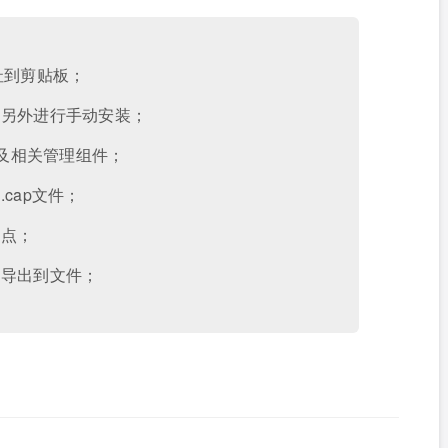
址到剪贴板；
需另外进行手动安装；
以及相关管理组件；
cap文件；
热点；
息导出到文件；