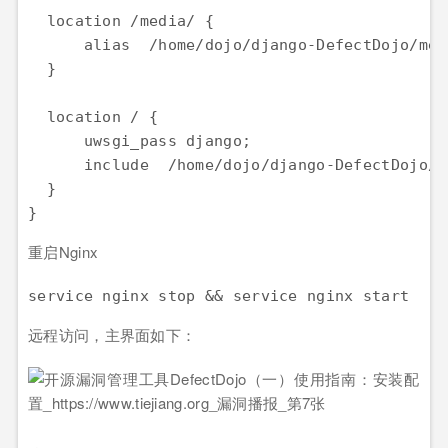
  location /media/ {

      alias  /home/dojo/django-DefectDojo/medi
  }

  location / {

      uwsgi_pass django;

      include  /home/dojo/django-DefectDojo/w
  }

重启Nginx
远程访问，主界面如下：