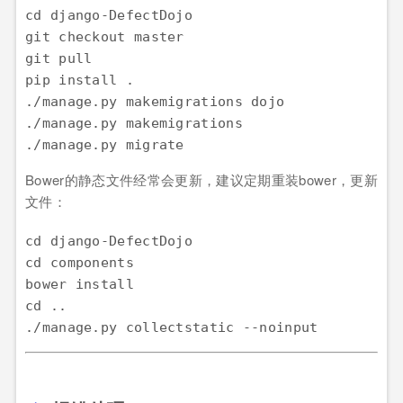
cd django-DefectDojo

git checkout master

git pull

pip install .

./manage.py makemigrations dojo

./manage.py makemigrations

Bower的静态文件经常会更新，建议定期重装bower，更新
文件：
cd django-DefectDojo

cd components

bower install

cd ..
