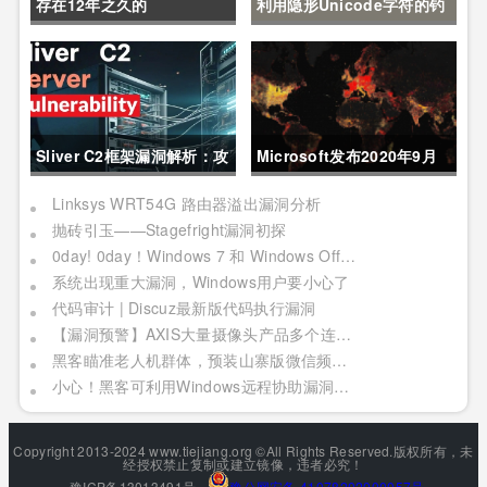
存在12年之久的
利用隐形Unicode字符的钓
Pack2TheRoot漏洞允许
鱼攻击：一种新的JS混淆技
Linux用户获取root权限
术
Sliver C2框架漏洞解析：攻
Microsoft发布2020年9月
击者可建立TCP连接窃取数
安全更新
Linksys WRT54G 路由器溢出漏洞分析
抛砖引玉——Stagefright漏洞初探
据流量
0day! 0day！Windows 7 和 Windows Office 均被曝 0day
系统出现重大漏洞，Windows用户要小心了
代码审计 | Discuz最新版代码执行漏洞
【漏洞预警】AXIS大量摄像头产品多个连环漏洞利用，影响严重
黑客瞄准老人机群体，预装山寨版微信频繁推送骚扰广告
小心！黑客可利用Windows远程协助漏洞窃取你的敏感文件
Copyright 2013-2024 www.tiejiang.org ©All Rights Reserved.版权所有，未
经授权禁止复制或建立镜像，违者必究！
豫ICP备13013491号
豫公网安备 41078202000057号