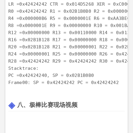
LR =0x42424242 CTR = 0x014D5268 XER = 0xC00000
R0 =0x42424242 R1 = 0x02B1B0B0 R2 = 0x0000000
R4 =0x000000B6 R5 = 0x0000001E R6 = 0xAA3BEC0
R8 =0x0000001E R9 = 0x00000000 R10 = 0x001BA8
R12 =0x00000000 R13 = 0x00110000 R14 = 0x0131
R16 =0x02B1B128 R17 = 0x00000000 R18 = 0x0000
R20 =0x02B1B128 R21 = 0x00000001 R22 = 0x02B1
R24 =0x00000001 R25 = 0x00000000 R26 = 0x4242
Stacktrace:
PC =0x42424240, SP = 0x02B1B0B0

八、极棒比赛现场视频