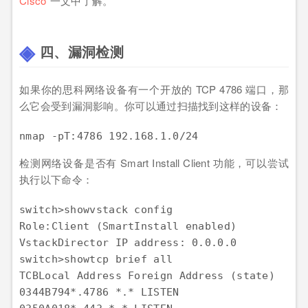
Cisco”
一文中了解。
四、漏洞检测
如果你的思科网络设备有一个开放的 TCP 4786 端口，那
么它会受到漏洞影响。你可以通过扫描找到这样的设备：
nmap
 -pT:
4786
192.168.1.0
/
24
检测网络设备是否有 Smart Install Client 功能，可以尝试
执行以下命令：
switch
>
showvstack
config
Role
:Client
 (
SmartInstall
enabled
VstackDirector
IP
address
: 0
.0
.0
.0
switch
>
showtcp
brief
all
TCBLocal
Address
Foreign
Address
 (
state
)

0344
B794
*
.4786
 *.* 
LISTEN