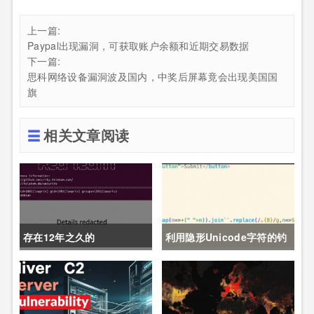
上一篇:
Paypal出现漏洞，可获取账户余额和近期交易数据
下一篇:
思科网络设备漏洞波及国内，中奖后屏幕竟会出现美国国
旗
相关文章阅读
存在12年之久的
利用隐形Unicode字符的钓
Pack2TheRoot漏洞允许
鱼攻击：一种新的JS混淆技
Linux用户获取root权限
术