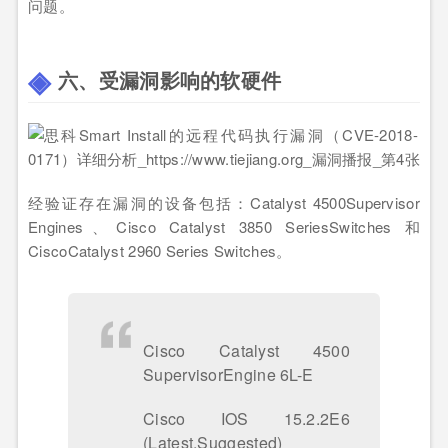
问题。
六、受漏洞影响的软硬件
经验证存在漏洞的设备包括：Catalyst 4500Supervisor
Engines、Cisco Catalyst 3850 SeriesSwitches 和
CiscoCatalyst 2960 Series Switches。
Cisco Catalyst 4500
SupervisorEngine 6L-E
Cisco IOS 15.2.2E6
(Latest,Suggested)