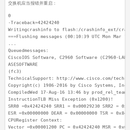
交换机应当报错并重启：
0

-Traceback=42424240

Writingcrashinfo to flash:/crashinfo_ext/cras
===Flushing messages (00:10:39 UTC Mon Mar 1 
Queuedmessages:
CiscoIOS Software, C2960 Software (C2960-LANB
ASESOFTWARE

(fc3)

TechnicalSupport: http://www.cisco.com/techsup
Copyright(c) 1986-2016 by Cisco Systems, Inc.

CompiledWed 17-Aug-16 13:46 by prod_rel_team

InstructionTLB Miss Exception (0x1200)!

SRR0 =0x42424240 SRR1 = 0x00029230 SRR2 = 0x0
ESR =0x00000000 DEAR = 0x00000000 TSR = 0x840
CPURegister Context:

Vector =0x00001200 PC = 0x42424240 MSR = 0x00