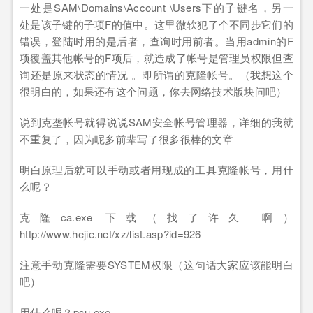
一处是SAM\Domains\Account \Users下的子键名，另一
处是该子键的子项F的值中。这里微软犯了个不同步它们的
错误，登陆时用的是后者，查询时用前者。当用admin的F
项覆盖其他帐号的F项后，就造成了帐号是管理员权限但查
询还是原来状态的情况 。即所谓的克隆帐号。（我想这个
很明白的，如果还有这个问题，你去网络技术版块问吧）
说到克垄帐号就得说说SAM安全帐号管理器，详细的我就
不重复了，因为呢多前辈写了很多很棒的文章
明白原理后就可以手动或者用现成的工具克隆帐号，用什
么呢？
克隆ca.exe 下载（找了许久 啊）
http://www.hejie.net/xz/list.asp?id=926
注意手动克隆需要SYSTEM权限（这句话大家应该能明白
吧）
用什么呢？psu.exe