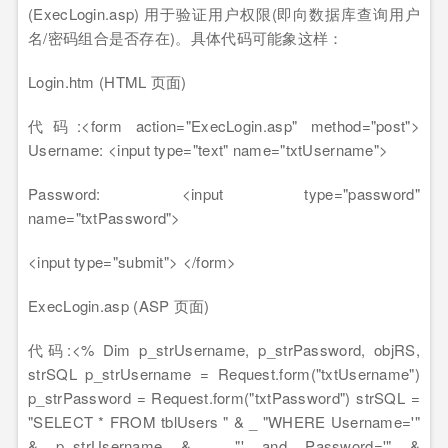
(ExecLogin.asp) 用于验证用户权限(即向数据库查询用户
名/密码组合是否存在)。具体代码可能象这样：
Login.htm (HTML 页面)
代码:<form action="ExecLogin.asp" method="post">
Username: <input type="text" name="txtUsername">
Password: <input type="password"
name="txtPassword">
<input type="submit"> </form>
ExecLogin.asp (ASP 页面)
代码:<% Dim p_strUsername, p_strPassword, objRS,
strSQL p_strUsername = Request.form("txtUsername")
p_strPassword = Request.form("txtPassword") strSQL =
"SELECT * FROM tblUsers " & _ "WHERE Username='"
& p_strUsername & _ "' and Password='" &