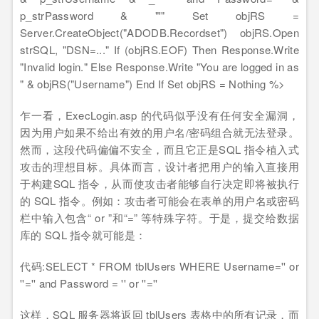
p_strPassword & "'" Set objRS =
Server.CreateObject("ADODB.Recordset") objRS.Open
strSQL, "DSN=..." If (objRS.EOF) Then Response.Write
"Invalid login." Else Response.Write "You are logged in as
" & objRS("Username") End If Set objRS = Nothing %>
乍一看，ExecLogin.asp 的代码似乎没有任何安全漏洞，
因为用户如果不给出有效的用户名/密码组合就无法登录。
然而，这段代码偏偏不安全，而且它正是SQL 指令植入式
攻击的理想目标。具体而言，设计者把用户的输入直接用
于构建SQL 指令，从而使攻击者能够自行决定即将被执行
的 SQL 指令。例如：攻击者可能会在表单的用户名或密码
栏中输入包含“ or ”和“=” 等特殊字符。于是，提交给数据
库的 SQL 指令就可能是：
代码:SELECT * FROM tblUsers WHERE Username='' or
''='' and Password = '' or ''=''
这样，SQL 服务器将返回 tblUsers 表格中的所有记录，而