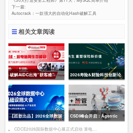
《30天打造安全工程师》第11天：MySQL简单介绍
下一篇:
Autocrack：一款强大的自动化Hash破解工具
相关文章阅读
破解AIDC出海“获客难”
2026寿险&财险科技创新论
CDCE2026数据中心展
坛圆满举办
以“算电协同”重构全球算力
供应链
【匠歆出品】2026全球数据
CSDI峰会开启：Agentic
中心基础设施大会首发｜院
AI 落地应用的黄金期，智能
CDCE2026国际数据中心展正式启动 算电协同驱动产业升级 搭建全球合作平台