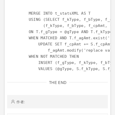
         MERGE INTO t_statsXML AS T

         USING (SELECT f_kType, f_bType, f_cp
               (f_kType, f_bType, f_cpAmt, f_a
         ON T.f_gType = @gType AND T.f_kType 
         WHEN MATCHED AND T.f_agAmt.exist('ro
             UPDATE SET f_cpAmt += S.f_cpAmt, 
                 f_agAmt.modify('replace valu
         WHEN NOT MATCHED THEN

             INSERT (f_gType, f_kType, f_bTyp
             VALUES (@gType, S.f_kType, S.f_b
THE END
作者: