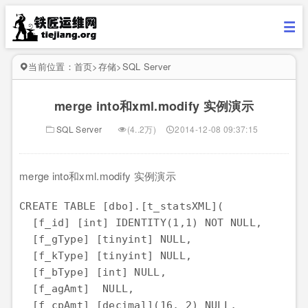
当前位置：
首页
>
存储
>
SQL Server
merge into和xml.modify 实例演示
SQL Server
(4..2万)
2014-12-08 09:37:15
merge into和xml.modify 实例演示
CREATE TABLE [dbo].[t_statsXML](

  [f_id] [int] IDENTITY(1,1) NOT NULL,

  [f_gType] [tinyint] NULL,

  [f_kType] [tinyint] NULL,

  [f_bType] [int] NULL,

  [f_agAmt]  NULL,

  [f_cpAmt] [decimal](16, 2) NULL,
