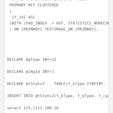
 PRIMARY KEY CLUSTERED 

 (

  [f_id] ASC

 )WITH (PAD_INDEX  = OFF, STATISTICS_NORECOMP
 ) ON [PRIMARY] TEXTIMAGE_ON [PRIMARY];

DECLARE @gType INT=12

DECLARE @iAgId INT=1

DECLARE @tStats2    TABLE(f_kType TINYINT, f_
INSERT INTO @tStats2(f_kType, f_bType, f_cpAm
select 135,1111,100,10
