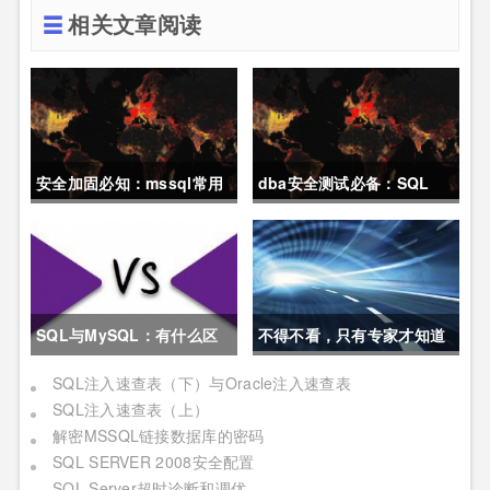
相关文章阅读
安全加固必知：mssql常用
dba安全测试必备：SQL
的一些系统注入命令
SERVER数据库手工延时盲
注语句
SQL与MySQL：有什么区
不得不看，只有专家才知道
别？
的17个SQL查询提速秘诀！
SQL注入速查表（下）与Oracle注入速查表
SQL注入速查表（上）
解密MSSQL链接数据库的密码
SQL SERVER 2008安全配置
SQL Server超时诊断和调优