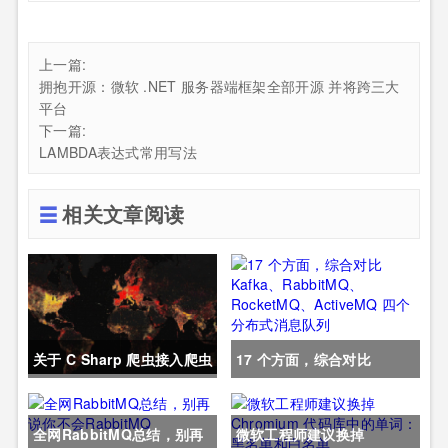
上一篇:
拥抱开源：微软 .NET 服务器端框架全部开源 并将跨三大
平台
下一篇:
LAMBDA表达式常用写法
相关文章阅读
关于 C Sharp 爬虫接入爬虫
17 个方面，综合对比
dialing 的代码
Kafka、RabbitMQ、
全网RabbitMQ总结，别再
微软工程师建议换掉
RocketMQ、ActiveMQ 四