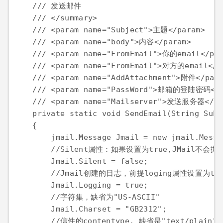
    /// 发送邮件

    /// </summary>

    /// <param name="Subject">主题</param>

    /// <param name="body">内容</param>

    /// <param name="FromEmail">你的email</par
    /// <param name="FromEmail">对方的email</pa
    /// <param name="AddAttachment">附件</para
    /// <param name="PassWord">邮箱的登陆密码</pa
    /// <param name="Mailserver">发送服务器</par
    private static void SendEmail(String Subj
    {

        jmail.Message Jmail = new jmail.Messag
        //Silent属性：如果设置为true,JMail不会抛
        Jmail.Silent = false;

        //Jmail创建的日志，前提loging属性设置为true 
        Jmail.Logging = true;

        //字符集，缺省为"US-ASCII"              
        Jmail.Charset = "GB2312";

        //信件的contentype. 缺省是"text/pla