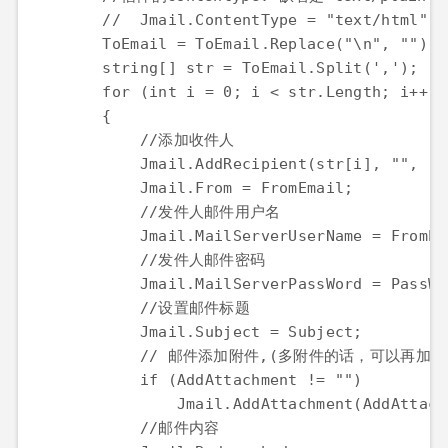
        //  Jmail.ContentType = "text/html";

        ToEmail = ToEmail.Replace("\n", "").R
        string[] str = ToEmail.Split(',');

        for (int i = 0; i < str.Length; i++)

        {

            //添加收件人

            Jmail.AddRecipient(str[i], "", "")
            Jmail.From = FromEmail;

            //发件人邮件用户名

            Jmail.MailServerUserName = FromEma
            //发件人邮件密码

            Jmail.MailServerPassWord = PassWor
            //设置邮件标题

            Jmail.Subject = Subject;

            // 邮件添加附件,(多附件的话，可以再加一条J
            if (AddAttachment != "")

                Jmail.AddAttachment(AddAttach
            //邮件内容
