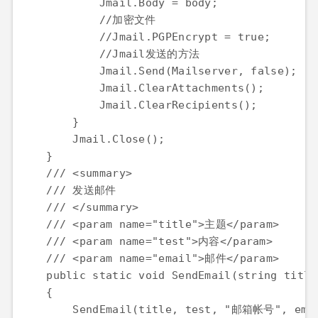
            Jmail.Body = body;

            //加密文件

            //Jmail.PGPEncrypt = true;

            //Jmail发送的方法

            Jmail.Send(Mailserver, false);

            Jmail.ClearAttachments();

            Jmail.ClearRecipients();

        }

        Jmail.Close();

    }

    /// <summary>

    /// 发送邮件

    /// </summary>

    /// <param name="title">主题</param>

    /// <param name="test">内容</param>

    /// <param name="email">邮件</param>

    public static void SendEmail(string title
    {

        SendEmail(title, test, "邮箱帐号", e