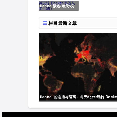
flannel概述-每天5分
器技术（59）
钟玩转 Docker 容器
栏目最新文章
技术（58）
flannel 的连通与隔离 - 每天5分钟玩转 Docke
容器技术（61）