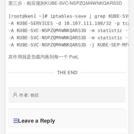
第三步：相应规则KUBE-SVC-NSPZQM4WNKQARS3D
[root@ken1 ~]
# iptables-save | grep KUBE-SVC-
-A KUBE-SERVICES -d 
10.107
.111
.108
/
32
 -p tcp 
-A KUBE-SVC-
NSPZQM4WNKQARS3D
 -m statistic --m
-A KUBE-SVC-
NSPZQM4WNKQARS3D
 -m statistic --m
-A KUBE-SVC-
NSPZQM4WNKQARS3D
其作用就是负载均衡到每一个 Pod。
THE END
作者: 铁匠
Leave a Reply