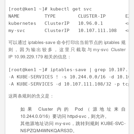
[root@ken1 ~]
# kubectl get svc
NAME         TYPE        CLUSTER-IP       EXT
kubernetes   ClusterIP   
10.96
.
0
.
1
        <no
my
-svc       ClusterIP   
10.107
.
111.108
   <no
可以通过 iptables-save 命令打印出当前节点的 iptables 规
则，因为输出较多，这里只截取与my-svc Cluster
IP 10.99.229.179 相关的信息：
[root@ken1 ~]
# iptables-save | grep 10.107.11
-A KUBE-SERVICES ! 
-s
 10.244.0.0/16 
-d
 10.107
-A KUBE-SERVICES 
-d
 10.107.111.108/32 -p tcp 
这两条规则的含义是：
如果 Cluster 内的 Pod（源地址来自
10.244.0.0/16）要访问 httpd-svc，则允许。
其他源地址访问 my-svc，跳转到规则 KUBE-SVC-
NSPZQM4WNKQARS3D。