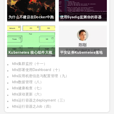
为什么不建议在Docker中跑
使用Sysdig监测你的容器
MySQL?
Kubernetes 核心组件大梳
平安证券Kubernetes落地
理，看完更明白了
实践
k8s集群监控（十一）
k8s部署使用Dashboard（十）
k8s应用机密信息与配置管理（九）
k8s数据管理（八）
k8s健康检查（七）
k8s滚动更新（六）
k8s运行容器之deployment（三）
k8s运行容器之Job（四）