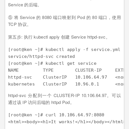
Service 的后端。
⑤ 将 Service 的 8080 端口映射到 Pod 的 80 端口，使用
TCP 协议。
第五步: 执行 kubectl apply 创建 Service httpd-svc。
[root@ken ~]# kubectl apply -f service.yml

service/httpd-svc created

[root@ken ~]# kubectl get service

NAME         TYPE        CLUSTER-IP     EXTER
httpd-svc    ClusterIP   10.106.64.97   <none
kubernetes   ClusterIP   10.96.0.1      <none
httpd-svc 分配到一个 CLUSTER-IP 10.106.64.97。可以
通过该 IP 访问后端的 httpd Pod。
[root@ken ~]# curl 10.106.64.97:8080

<html><body><h1>It works!</h1></body></html>