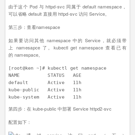
由于这个 Pod 与 httpd-svc 同属于 default namespace，
可以省略 default 直接用 httpd-svc 访问 Service。
第三步：查看namespace
如果要访问其他 namespace 中的 Service，就必须带
上 namesapce 了。kubectl get namespace 查看已有
的 namespace。
[root@ken ~]# kubectl get namespace

NAME          STATUS   AGE

default       Active   11h

kube-public   Active   11h

kube-system   Active   11h
第四步：在 kube-public 中部署 Service httpd2-svc
配置如下：