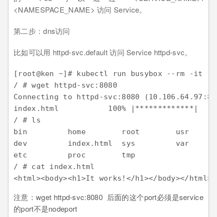
<NAMESPACE_NAME> 访问 Service。
第二步：dns访问
比如可以用 httpd-svc.default 访问 Service httpd-svc。
[root@ken ~]# kubectl run busybox --rm -it --
/ # wget httpd-svc:8080  

Connecting to httpd-svc:8080 (10.106.64.97:808
index.html           100% |*************|    
/ # ls

bin         home        root        usr

dev         index.html  sys         var

etc         proc        tmp

/ # cat index.html 

<html><body><h1>It works!</h1></body></html>
注意：wget httpd-svc:8080 后面的这个port必须是service
的port不是nodeport