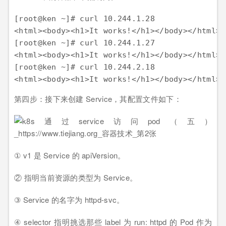
[root@ken ~]# curl 10.244.1.28

<html><body><h1>It works!</h1></body></html>

[root@ken ~]# curl 10.244.1.27

<html><body><h1>It works!</h1></body></html>

[root@ken ~]# curl 10.244.2.18

<html><body><h1>It works!</h1></body></html>
第四步：接下来创建 Service，其配置文件如下：
① v1 是 Service 的 apiVersion。
② 指明当前资源的类型为 Service。
③ Service 的名字为 httpd-svc。
④ selector 指明挑选那些 label 为 run: httpd 的 Pod 作为