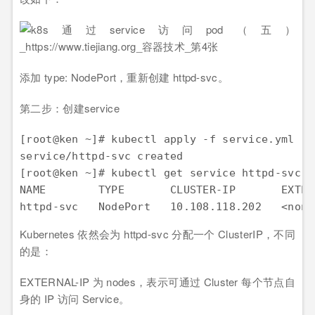
添加 type: NodePort，重新创建 httpd-svc。
第二步：创建service
[root@ken ~]# kubectl apply -f service.yml

service/httpd-svc created

[root@ken ~]# kubectl get service httpd-svc

NAME        TYPE       CLUSTER-IP       EXTER
httpd-svc   NodePort   10.108.118.202   <none
Kubernetes 依然会为 httpd-svc 分配一个 ClusterIP，不同
的是：
EXTERNAL-IP 为 nodes，表示可通过 Cluster 每个节点自
身的 IP 访问 Service。