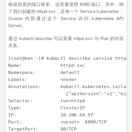
根据前面的端口映射，这里要使用 8080 端口。另外，除
了我们创建的 httpd-svc，还有一个 Service kubernetes，
Cluster 内部通过这个 Service 访问 kubernetes API
Server。
通过 kubectl describe 可以查看 httpd-svc 与 Pod 的对应
关系。
[root@ken ~]# kubectl describe service httpd-s
Name:              httpd-svc

Namespace:         default

Labels:            <none>

Annotations:       kubectl.kubernetes.io/last
                     {"apiVersion":"v1","kind
Selector:          run=httpd

Type:              ClusterIP

IP:                10.106.64.97

Port:              <unset>  8080/TCP

TargetPort:        80/TCP
