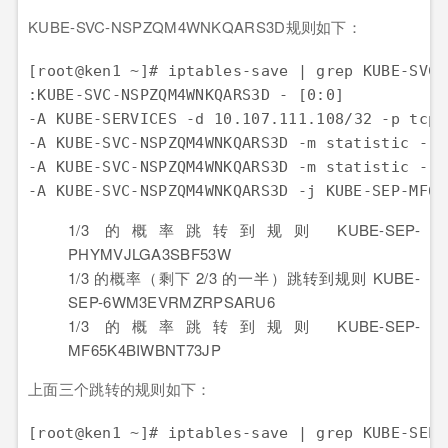
KUBE-SVC-NSPZQM4WNKQARS3D规则如下：
[root@ken1 ~]
# iptables-save | grep KUBE-SVC-
:KUBE-SVC-NSPZQM4WNKQARS3D
 - [
0
:
0
]

-A KUBE-SERVICES -d 
10.107
.
111.108
/
32
 -p tcp 
-A KUBE-SVC-NSPZQM4WNKQARS3D -m statistic --m
-A KUBE-SVC-NSPZQM4WNKQARS3D -m statistic --m
1/3 的概率跳转到规则 KUBE-SEP-
PHYMVJLGA3SBF53W
1/3 的概率（剩下 2/3 的一半）跳转到规则 KUBE-
SEP-6WM3EVRMZRPSARU6
1/3 的概率跳转到规则 KUBE-SEP-
MF65K4BIWBNT73JP
上面三个跳转的规则如下：