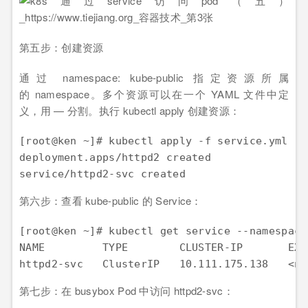
第五步：创建资源
通过 namespace: kube-public 指定资源所属
的 namespace。多个资源可以在一个 YAML 文件中定
义，用 — 分割。执行 kubectl apply 创建资源：
[root@ken ~]# kubectl apply -f service.yml

deployment.apps/httpd2 created

service/httpd2-svc created
第六步：查看 kube-public 的 Service：
[root@ken ~]# kubectl get service --namespace
NAME         TYPE        CLUSTER-IP       EXT
httpd2-svc   ClusterIP   10.111.175.138   <no
第七步：在 busybox Pod 中访问 httpd2-svc：