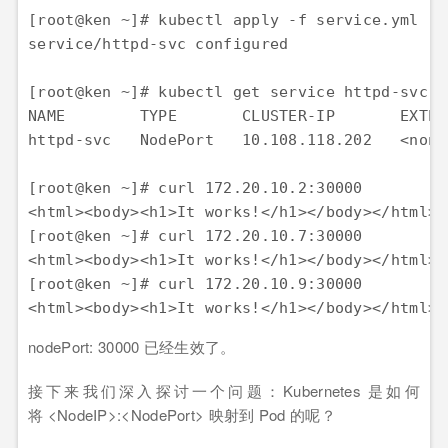
[root@ken ~]# kubectl apply -f service.yml

service/httpd-svc configured

[root@ken ~]# kubectl get service httpd-svc

NAME        TYPE       CLUSTER-IP       EXTER
httpd-svc   NodePort   10.108.118.202   <none
[root@ken ~]# curl 172.20.10.2:30000

<html><body><h1>It works!</h1></body></html>

[root@ken ~]# curl 172.20.10.7:30000

<html><body><h1>It works!</h1></body></html>

[root@ken ~]# curl 172.20.10.9:30000

<html><body><h1>It works!</h1></body></html>
nodePort: 30000 已经生效了。
接下来我们深入探讨一个问题：Kubernetes 是如何
将 <NodeIP>:<NodePort> 映射到 Pod 的呢？