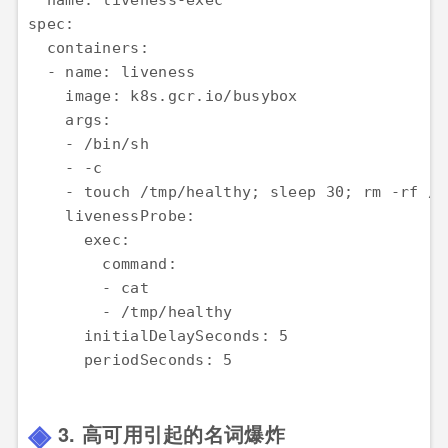
spec:

  containers:

  - name: liveness

    image: k8s.gcr.io/busybox

    args:

    - /bin/sh

    - -c

    - touch /tmp/healthy; sleep 30; rm -rf /t
    livenessProbe:

      exec:

        command:

        - cat

        - /tmp/healthy

      initialDelaySeconds: 5

3. 高可用引起的名词爆炸