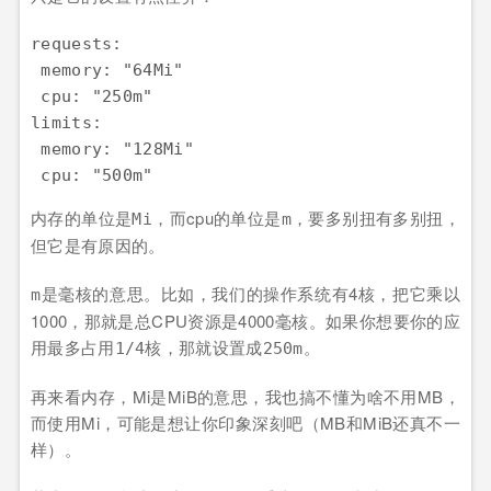
requests:

 memory: "64Mi"

 cpu: "250m"

limits:

 memory: "128Mi"

内存的单位是
，而cpu的单位是
，要多别扭有多别扭，
Mi
m
但它是有原因的。
是
的意思。比如，我们的操作系统有4核，把它乘以
m
毫核
1000，那就是总CPU资源是4000毫核。如果你想要你的应
用最多占用
核，那就设置成
。
1/4
250m
再来看内存，Mi是MiB的意思，我也搞不懂为啥不用MB，
而使用Mi，可能是想让你印象深刻吧（MB和MiB还真不一
样）。