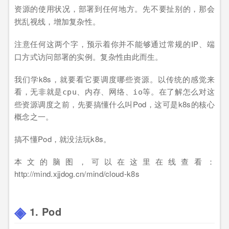
的使用状况，部署到
地方。先不要扯别的，那会
资源
任何
扰乱视线，增加复杂性。
注意
这两个字，预示着你并不能够通过常规的IP、端
任何
口方式访问部署的实例。复杂性由此而生。
我们学k8s，就要看它要调度哪些资源。以传统的感觉来
看，无非就是
、
、
、
等。在了解怎么对这
cpu
内存
网络
io
些资源调度之前，先要搞懂什么叫Pod，这可是k8s的核心
概念之一。
搞不懂Pod，就没法玩k8s。
本文的脑图，可以在这里在线查看：
http://mind.xjjdog.cn/mind/cloud-k8s
1. Pod