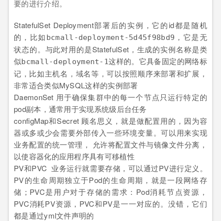
要的进行介绍。
StatefulSet Deployment部署后的实例，它的id都是随机
的，比如
，它是无
bcmall-deployment-5d45f98bd9
状态的。与此对用的是StatefulSet，生成的实例名称是类
似
这样的。它具备固定的网络标
bcmall-deployment-1
记，比如主机名，域名等，可以按照顺序来部署和扩展，
非常适合类似MySQL这样的实例部署
DaemonSet 用于确保集群中的每一个节点只运行特定的
pod副本，通常用于实现系统级后台任务
configMap和Secret 顾名思义，就是做配置用的，因为容
器或多或少会需要外部传入一些环境变量。可以用来实现
业务配置的统一管理， 允许将配置文件与镜像文件分离，
以使容器化的应用程序具有可移植性
PV和PVC 业务运行就需要存储，可以通过PV进行定义。
PV的生命周期独立于Pod的生命周期，就是一段网络存
储；PVC是用户对于存储的需求：Pod消耗节点资源，
PVC消耗PV资源，PVC和PV是一一对应的。没错，它们
都是通过yml文件声明的