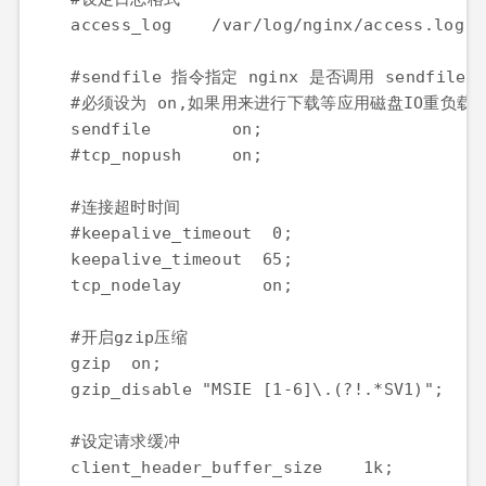
access_log
/var/log/nginx/access.log;
    #sendfile 
指令指定
 nginx 
是否调用
 sendfile 
    #
必须设为
 on,
如果用来进行下载等应用磁盘
IO
重负载
sendfile
on;
    #tcp_nopush     on;
    #
连接超时时间
    #keepalive_timeout  0;
keepalive_timeout
65;
tcp_nodelay
on;
    #
开启
gzip
压缩
gzip
on;
gzip_disable
"MSIE [1-6]\.(?!.*SV1)";
    #
设定请求缓冲
client_header_buffer_size
1k;