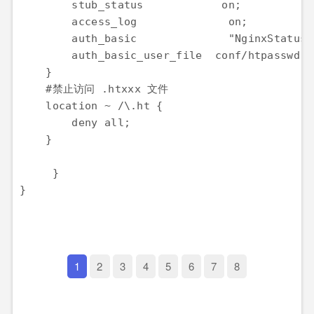
stub_status
on;
access_log
on;
auth_basic
"NginxStatus"
auth_basic_user_file
conf/htpasswd;
}
    #
禁止访问
 .htxxx 
文件
location
~ /\.ht {
deny
all;
}
}
}
1
2
3
4
5
6
7
8