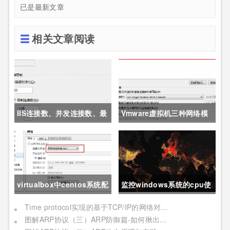
已是最新文章
相关文章阅读
IIS连接数、并发连接数、最
Vmware虚拟机三种网络模
大并发工作线程数、应用程
式详解
序池的队列长度、应用程序
池的最大工作进程数详解
virtualbox中centos系统配
监控windows系统的cpu使
置nat+host only上网
用情况，python自动重启
Time protocol实现的基于TCP/IP的网络对时程序
图解ARP协议（三）ARP防御篇-如何揪出"内鬼"并"优雅的还手"？
IIS