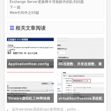
Exchange Server更换网卡导致邮件的队列问题
下一篇:
Web中间件之IIS篇
相关文章阅读
ApplicationHost.config
IIS连接数、并发连接数、最
文件被破坏导致IIS崩溃
大并发工作线程数、应用程
序池的队列长度、应用程序
池的最大工作进程数详解
Vmware虚拟机三种网络模
virtualbox中centos系统配
式详解
置nat+host only上网
监控windows系统的cpu使用情况，python自动重启IIS