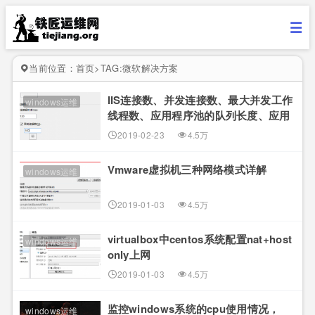
当前位置：
首页
>
TAG:微软解决方案
IIS连接数、并发连接数、最大并发工作
windows运维
线程数、应用程序池的队列长度、应用
程序池的最大工作进程数详解
2019-02-23
4.5万
Vmware虚拟机三种网络模式详解
windows运维
2019-01-03
4.5万
virtualbox中centos系统配置nat+host
windows运维
only上网
2019-01-03
4.5万
监控windows系统的cpu使用情况，
windows运维