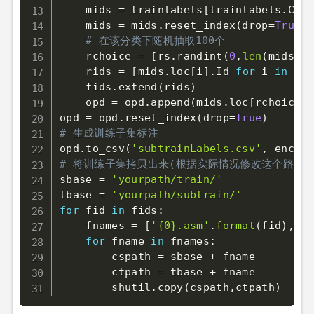
    mids 
=
 trainlabels
[
trainlabels
.
Clas
    mids 
=
 mids
.
reset_index
(
drop
=
True
)
# 在该分类下随机抽取100个
    rchoice 
=
[
rs
.
randint
(
0
,
len
(
mids
)
-
1
    rids 
=
[
mids
.
loc
[
i
]
.
Id 
for
 i 
in
 rch
    fids
.
extend
(
rids
)
    opd 
=
 opd
.
append
(
mids
.
loc
[
rchoice
]
)
opd 
=
 opd
.
reset_index
(
drop
=
True
)
# 生成训练子集标注
opd
.
to_csv
(
'subtrainLabels.csv'
,
 encodi
# 将训练子集拷贝出来(根据实际情况修改这个路径)
sbase 
=
'yourpath/train/'
tbase 
=
'yourpath/subtrain/'
for
 fid 
in
 fids
:
    fnames 
=
[
'{0}.asm'
.
format
(
fid
)
,
'{0
for
 fname 
in
 fnames
:
        cspath 
=
 sbase 
+
 fname

        ctpath 
=
 tbase 
+
 fname

        shutil
.
copy
(
cspath
,
ctpath
)