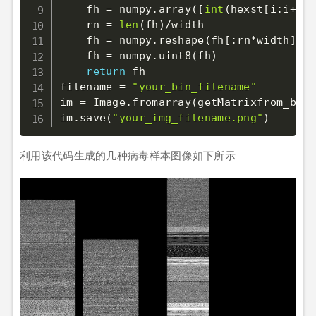
    fh 
=
 numpy
.
array
(
[
int
(
hexst
[
i
:
i
+
2
]
,
    rn 
=
len
(
fh
)
/
width

    fh 
=
 numpy
.
reshape
(
fh
[
:
rn
*
width
]
,
(
-
    fh 
=
 numpy
.
uint8
(
fh
)
return
 fh

filename 
=
"your_bin_filename"
im 
=
 Image
.
fromarray
(
getMatrixfrom_bin
(
im
.
save
(
"your_img_filename.png"
)
利用该代码生成的几种病毒样本图像如下所示