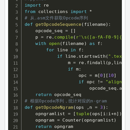
import
from
 collections 
import
*
# 从.asm文件获取Opcode序列
def
getOpcodeSequence
(
filename
)
:
    opcode_seq 
=
[
]
    p 
=
 re
.
compile
(
r'\s([a-fA-F0-9]{2}\
with
open
(
filename
)
as
 f
:
for
 line 
in
 f
:
if
 line
.
startswith
(
".text"
)
                m 
=
 re
.
findall
(
p
,
line
)
if
 m
:
                    opc 
=
 m
[
0
]
[
10
]
if
 opc 
!=
"align"
:
                        opcode_seq
.
appe
return
# 根据Opcode序列，统计对应的n-gram
def
getOpcodeNgram
(
ops 
,
n 
=
3
)
:
    opngramlist 
=
[
tuple
(
ops
[
i
:
i
+
n
]
)
fo
    opngram 
=
 Counter
(
opngramlist
)
return