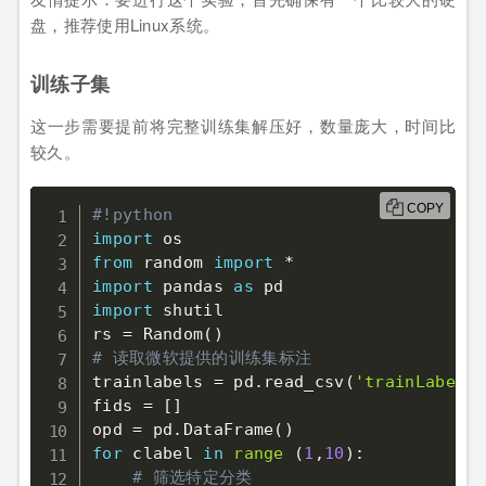
盘，推荐使用Linux系统。
训练子集
这一步需要提前将完整训练集解压好，数量庞大，时间比
较久。
COPY
#!python
import
from
 random 
import
*
import
 pandas 
as
import
 shutil

rs 
=
 Random
(
)
# 读取微软提供的训练集标注
trainlabels 
=
 pd
.
read_csv
(
'trainLabels.
fids 
=
[
]
opd 
=
 pd
.
DataFrame
(
)
for
 clabel 
in
range
(
1
,
10
)
:
# 筛选特定分类