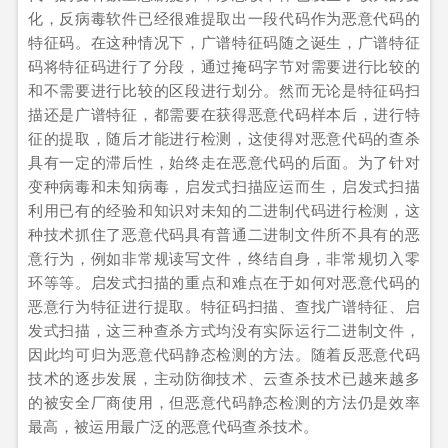
化，反病毒软件已经很难提取出一段代码作为恶意代码的
特征码。在这种情况下，广谱特征码随之诞生，广谱特征
码将特征码进行了分段，通过掩码字节对需要进行比较的
和不需要进行比较的区段进行划分。然而无论是特征码扫
描还是广谱特征，都需要在获得恶意代码样本后，进行特
征的提取，随后才能进行检测，这使得对恶意代码的查杀
具有一定的滞后性，始终走在恶意代码的后面。为了针对
变种病毒和未知病毒，启发式扫描应运而生，启发式扫描
利用已有的经验和知识对未知的二进制代码进行检测，这
种技术抓住了恶意代码具有普通二进制文件所不具有的恶
意行为，例如非常规读写文件，终结自身，非常规切入零
环等等。启发式扫描的重点和难点在于如何对恶意代码的
恶意行为特征进行提取。特征码扫描、查找广谱特征、启
发式扫描，这三种查杀方式均没有实际运行二进制文件，
因此均可归为恶意代码静态检测的方法。随着反恶意代码
技术的逐步发展，主动防御技术、云查杀技术已越来越多
的被安全厂商使用，但恶意代码静态检测的方法仍是效率
最高，被运用最广泛的恶意代码查杀技术。