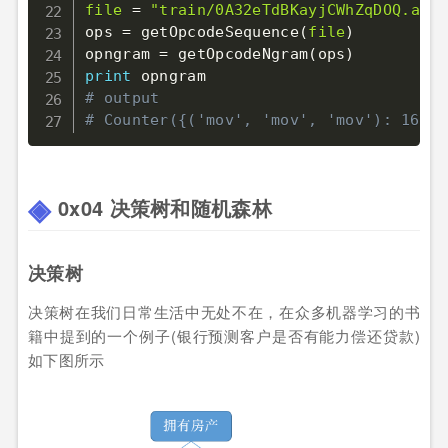
file
=
"train/0A32eTdBKayjCWhZqDOQ.asm"
ops 
=
 getOpcodeSequence
(
file
)
opngram 
=
 getOpcodeNgram
(
ops
)
print
# output
# Counter({('mov', 'mov', 'mov'): 164, 
0x04 决策树和随机森林
决策树
决策树在我们日常生活中无处不在，在众多机器学习的书
籍中提到的一个例子(银行预测客户是否有能力偿还贷款)
如下图所示