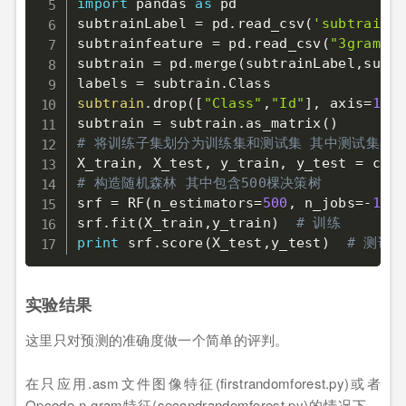
import
 pandas 
as
 pd

subtrainLabel 
=
 pd
.
read_csv
(
'subtrainLa
subtrainfeature 
=
 pd
.
read_csv
(
"3gramfea
subtrain 
=
 pd
.
merge
(
subtrainLabel
,
subtr
labels 
=
 subtrain
.
subtrain
.
drop
(
[
"Class"
,
"Id"
]
,
 axis
=
1
,
 i
subtrain 
=
 subtrain
.
as_matrix
(
)
# 将训练子集划分为训练集和测试集 其中测试集占4
X_train
,
 X_test
,
 y_train
,
 y_test 
=
 cros
# 构造随机森林 其中包含500棵决策树
srf 
=
 RF
(
n_estimators
=
500
,
 n_jobs
=
-
1
)
srf
.
fit
(
X_train
,
y_train
)
# 训练
print
 srf
.
score
(
X_test
,
y_test
)
# 测试
实验结果
这里只对预测的准确度做一个简单的评判。
在只应用.asm文件图像特征(firstrandomforest.py)或者
Opcode n-gram特征(secondrandomforest.py)的情况下，