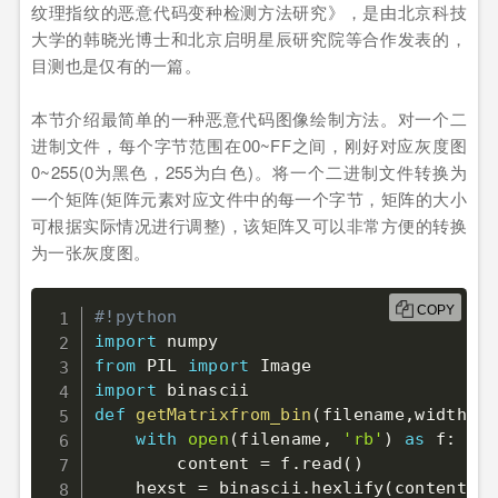
纹理指纹的恶意代码变种检测方法研究》，是由北京科技
大学的韩晓光博士和北京启明星辰研究院等合作发表的，
目测也是仅有的一篇。
本节介绍最简单的一种恶意代码图像绘制方法。对一个二
进制文件，每个字节范围在00~FF之间，刚好对应灰度图
0~255(0为黑色，255为白色)。将一个二进制文件转换为
一个矩阵(矩阵元素对应文件中的每一个字节，矩阵的大小
可根据实际情况进行调整)，该矩阵又可以非常方便的转换
为一张灰度图。
COPY
#!python
import
from
 PIL 
import
import
def
getMatrixfrom_bin
(
filename
,
width
)
:
with
open
(
filename
,
'rb'
)
as
 f
:
        content 
=
 f
.
read
(
)
    hexst 
=
 binascii
.
hexlify
(
content
)