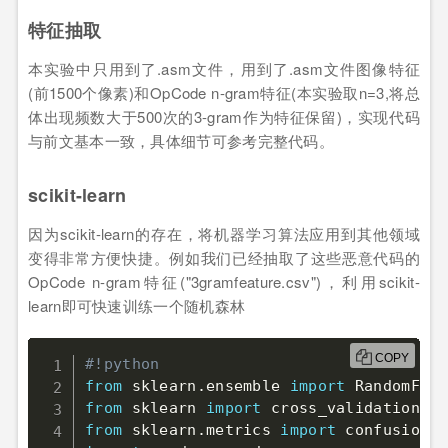
特征抽取
本实验中只用到了.asm文件，用到了.asm文件图像特征
(前1500个像素)和OpCode n-gram特征(本实验取n=3,将总
体出现频数大于500次的3-gram作为特征保留)，实现代码
与前文基本一致，具体细节可参考完整代码。
scikit-learn
因为scikit-learn的存在，将机器学习算法应用到其他领域
变得非常方便快捷。例如我们已经抽取了这些恶意代码的
OpCode n-gram特征("3gramfeature.csv")，利用scikit-
learn即可快速训练一个随机森林
COPY
#!python
from
 sklearn
.
ensemble 
import
 RandomFore
from
 sklearn 
import
from
 sklearn
.
metrics 
import