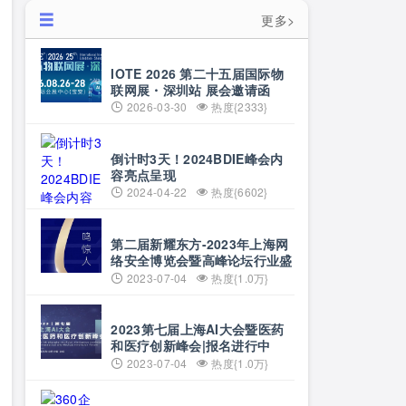
更多>
IOTE 2026 第二十五届国际物
联网展・深圳站 展会邀请函
2026-03-30
热度{2333}
倒计时3天！2024BDIE峰会内
容亮点呈现
2024-04-22
热度{6602}
第二届新耀东方-2023年上海网
络安全博览会暨高峰论坛行业盛
会1天倒计时
2023-07-04
热度{1.0万}
2023第七届上海AI大会暨医药
和医疗创新峰会|报名进行中
2023-07-04
热度{1.0万}