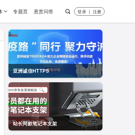
体
专题页
悬赏问答
登录
|
注册
亚洲诚信HTTPS
站长同款笔记本支架