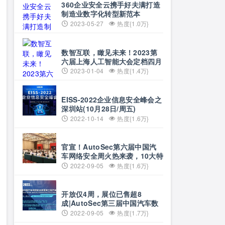
360企业安全云携手好夫满打造
制造业数字化转型新范本
2023-05-27
热度{1.0万}
数智互联，瞰见未来！2023第
六届上海人工智能大会定档四月
上海
2023-01-04
热度{1.4万}
EISS-2022企业信息安全峰会之
深圳站(10月28日/周五)
2022-10-14
热度{1.6万}
官宣！AutoSec第六届中国汽
车网络安全周火热来袭，10大特
色首度曝光！1000+精准专业观
2022-09-05
热度{1.6万}
众、60+OEM竞相参与
开放仅4周，展位已售超8
成|AutoSec第三届中国汽车数
据安全展9月来袭！
2022-09-05
热度{1.7万}