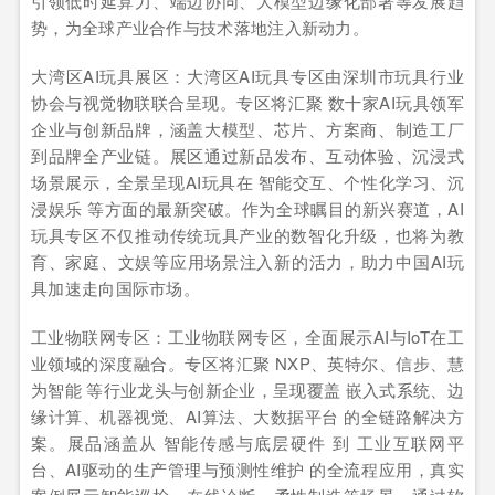
引领低时延算力、端边协同、大模型边缘化部署等发展趋
势，为全球产业合作与技术落地注入新动力。
大湾区AI玩具展区：大湾区AI玩具专区由深圳市玩具行业
协会与视觉物联联合呈现。专区将汇聚 数十家AI玩具领军
企业与创新品牌，涵盖大模型、芯片、方案商、制造工厂
到品牌全产业链。展区通过新品发布、互动体验、沉浸式
场景展示，全景呈现AI玩具在 智能交互、个性化学习、沉
浸娱乐 等方面的最新突破。作为全球瞩目的新兴赛道，AI
玩具专区不仅推动传统玩具产业的数智化升级，也将为教
育、家庭、文娱等应用场景注入新的活力，助力中国AI玩
具加速走向国际市场。
工业物联网专区：工业物联网专区，全面展示AI与IoT在工
业领域的深度融合。专区将汇聚 NXP、英特尔、信步、慧
为智能 等行业龙头与创新企业，呈现覆盖 嵌入式系统、边
缘计算、机器视觉、AI算法、大数据平台 的全链路解决方
案。展品涵盖从 智能传感与底层硬件 到 工业互联网平
台、AI驱动的生产管理与预测性维护 的全流程应用，真实