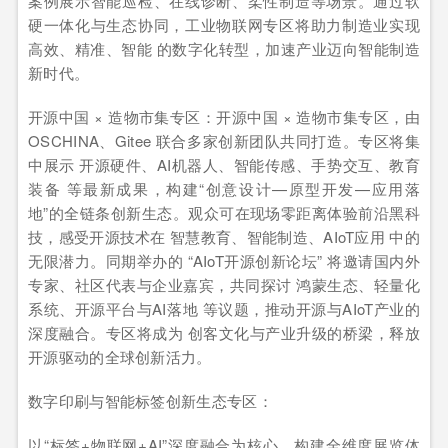
案例展示智能巡检、在线诊断、柔性制造等场景。通过软
硬一体化与生态协同，工业物联网专区将助力制造业实现
高效、精准、智能 的数字化转型，加速产业迈向智能制造
新时代。
开源中国 × 造物市集专区：开源中国 × 造物市集专区，由
OSCHINA、Gitee 联合多家创新团队共同打造。专区将集
中展示 开源硬件、AI机器人、智能传感、手势交互、教育
装备 等最新成果，构建“创意设计—原型开发—应用落
地”的全链条创新生态。观众可在现场零距离体验前沿黑科
技，感受开源技术在 智慧教育、智能制造、AIoT应用 中的
无限潜力。同期举办的 “AIoT开源创新论坛” 将邀请国内外
专家、社区代表与企业嘉宾，共同探讨 鸿蒙生态、轻量化
系统、开源平台与AI落地 等议题，推动开源与AIoT产业的
深度融合。专区将成为 创客文化与产业升级的桥梁，释放
开源驱动的全球创新活力。
数字印刷与智能标签创新生态专区：
以“标签+物联网+AI”深度融合为核心，构建全维度展览体