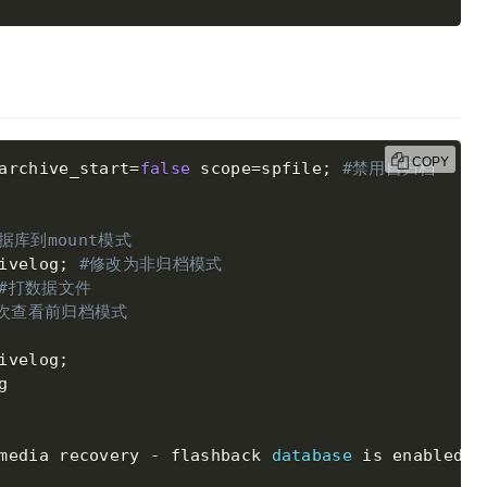
COPY
archive_start
=
false
 scope
=
spfile
;
#禁用自归档
据库到mount模式
ivelog
;
#修改为非归档模式
#打数据文件
次查看前归档模式
ivelog
;
media recovery 
-
 flashback 
database
is
 enabled
