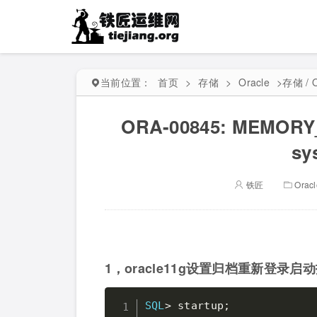
当前位置：
首页
>
存储
>
Oracle
>
存储 / O
ORA-00845: MEMORY_
s
铁匠
Oracl
1，oracle11g设置归档重新登录启
SQL
>
 startup
;