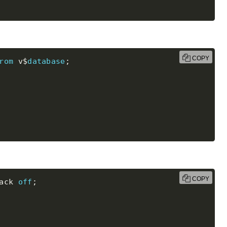
COPY
rom
 v$
database
;
COPY
ack 
off
;