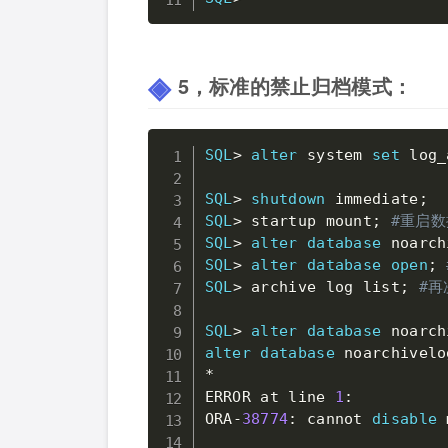
5，标准的禁止归档模式：
SQL
>
alter
 system 
set
 log_
SQL
>
shutdown
 immediate
;
SQL
>
 startup mount
;
#重启数
SQL
>
alter
database
 noarch
SQL
>
alter
database
open
;
SQL
>
 archive log list
;
#再
SQL
>
alter
database
 noarch
alter
database
*
ERROR at line 
1
:

ORA
-
38774
: cannot 
disable
 