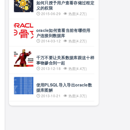
如何只授予用户查看存储过程定
义的权限
2015-06-29
热度{4.2万}
oracle如何查看当前有哪些用
户连接到数据库
2014-03-12
热度{4.2万}
千万不要让关系数据库跟这十样
事物掺合到一起
o
2013-12-18
热度{4.4万}
s        
1
1
使用PLSQL导入导出oracle数
defaults        
1
2
据库图解
s
,
size
=
11
G        
0
0
2013-10-21
热度{4.3万}
       
0
0
0
0
0