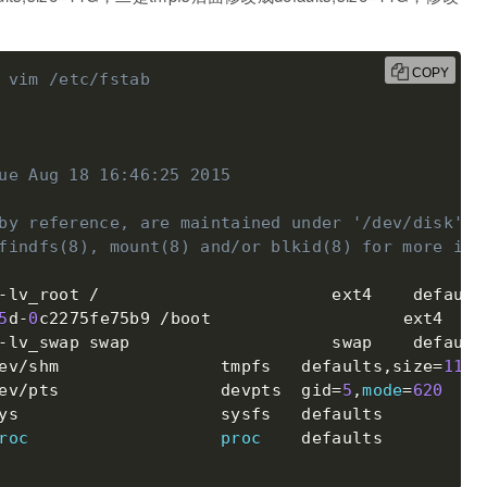
COPY
 vim /etc/fstab
ue Aug 18 16:46:25 2015
by reference, are maintained under '/dev/disk'
findfs(8), mount(8) and/or blkid(8) for more inf
-
lv_root 
/
                       ext4    default
5
d
-
0
c2275fe75b9 
/
boot                   ext4    
-
lv_swap swap                    swap    default
ev
/
shm                tmpfs   defaults
,
size
=
11
G 
ev
/
pts                devpts  gid
=
5
,
mode
=
620
0
ys                    sysfs   defaults        
0
roc
proc
    defaults        
0