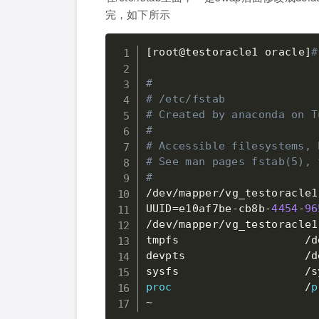
完，如下所示
[
root
@testoracle1
 oracle
]
#
#
# /etc/fstab
# Created by anaconda on T
#
# Accessible filesystems, 
# See man pages fstab(5), 
#
/
dev
/
mapper
/
vg_testoracle1
UUID
=
e10af7be
-
cb8b
-
4454
-
96
/
dev
/
mapper
/
vg_testoracle1
tmpfs                   
/
d
devpts                  
/
d
sysfs                   
/
s
proc
/
p
~