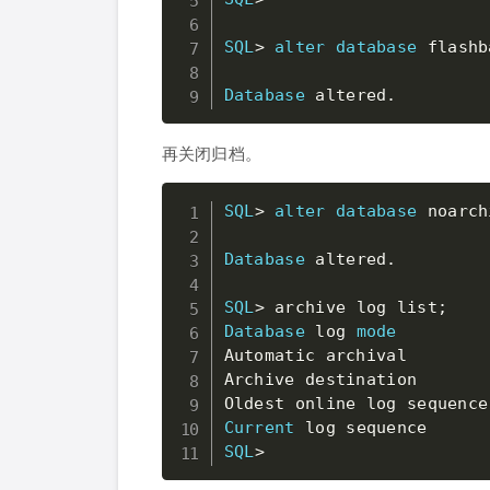
SQL
>
alter
database
 flashb
Database
 altered
.
再关闭归档。
SQL
>
alter
database
 noarch
Database
 altered
.
SQL
>
 archive log list
;
Database
 log 
mode
Automatic archival        
Archive destination       
Oldest online log sequence
Current
 log sequence      
SQL
>