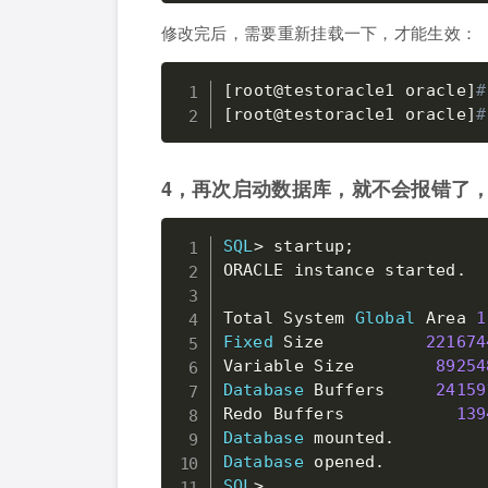
修改完后，需要重新挂载一下，才能生效：
[
root@testoracle1 oracle
]
#
[
root@testoracle1 oracle
]
#
4，再次启动数据库，就不会报错了
SQL
>
 startup
;
ORACLE instance started
.
Total System 
Global
 Area 
1
Fixed
 Size          
221674
Variable Size        
89254
Database
 Buffers     
24159
Redo Buffers           
139
Database
 mounted
.
Database
 opened
.
SQL
>