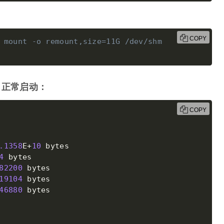
COPY
 mount -o remount,size=11G /dev/shm
 
，正常启动：
COPY
.1358
E
+
10
4
 bytes

82200
19104
 bytes

46880