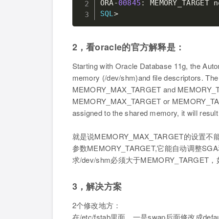
ORA
-
00845
: MEMORY_TARGET 
n
SQL
>
2，看oracle的官方解释是：
Starting with Oracle Database 11g, the Au
memory (/dev/shm)and file descriptors. The 
MEMORY_MAX_TARGET and MEMORY_TARGET 
MEMORY_MAX_TARGET or MEMORY_TARGET is 
assigned to the shared memory, it will resul
就是说MEMORY_MAX_TARGET的设置不能
参数MEMORY_TARGET,它能自动调整SG
求/dev/shm必须大于MEMORY_TARGET
3，解决方案
2个修改地方：
在/etc/fstab里面，一是swap后面修改成defaul