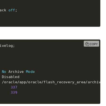
ack 
off
;
COPY
ivelog
;
No
 Archive 
Mode
 Disabled

 
/
oracle
/
app
/
oracle
/
flash_recovery_area
/
archivelo
     
337
     
339