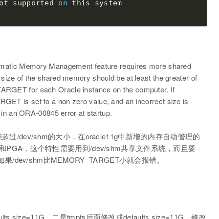
ot
 supported 
on
tomatic Memory Management feature requires more shared
size of the shared memory should be at least the greater of
for each Oracle instance on the computer. If
set to a non zero value, and an incorrect size is
t in an ORA-00845 error at startup.
超过/dev/shm的大小，在oracle11g中新增的内存自动管理的
A和PGA，这个特性需要用到/dev/shm共享文件系统，而且要
，如果/dev/shm比MEMORY_TARGET小就会报错。
ts,size=11G，二是tmpfs后面修改成defaults,size=11G，修改