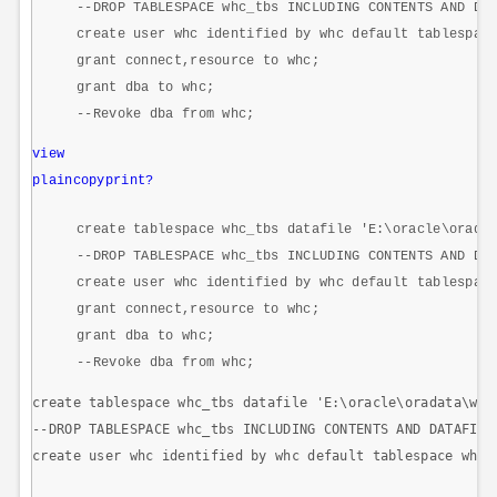
--DROP TABLESPACE whc_tbs INCLUDING CONTENTS AND DA
create
user
whc identified
by
whc
default
tablespace
grant
connect
,resource
to
whc;
grant
dba
to
whc;
--Revoke dba from whc;
view
plain
copy
print
?
create
tablespace whc_tbs datafile
'E:\oracle\orada
--DROP TABLESPACE whc_tbs INCLUDING CONTENTS AND DA
create
user
whc identified
by
whc
default
tablespace
grant
connect
,resource
to
whc;
grant
dba
to
whc;
--Revoke dba from whc;
create tablespace whc_tbs datafile 'E:\oracle\oradata\whcd
--DROP TABLESPACE whc_tbs INCLUDING CONTENTS AND DATAFILES
create user whc identified by whc default tablespace whc_t