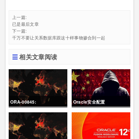
上一篇:
已是最后文章
下一篇:
千万不要让关系数据库跟这十样事物掺合到一起
相关文章阅读
ORA-00845:
Oracle安全配置
MEMORY_TARGET not
supported on this
system问题处理