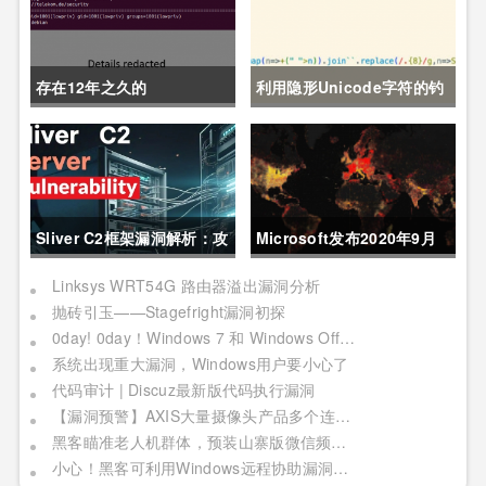
存在12年之久的
利用隐形Unicode字符的钓
Pack2TheRoot漏洞允许
鱼攻击：一种新的JS混淆技
Linux用户获取root权限
术
Sliver C2框架漏洞解析：攻
Microsoft发布2020年9月
击者可建立TCP连接窃取数
安全更新
Linksys WRT54G 路由器溢出漏洞分析
抛砖引玉——Stagefright漏洞初探
据流量
0day! 0day！Windows 7 和 Windows Office 均被曝 0day
系统出现重大漏洞，Windows用户要小心了
代码审计 | Discuz最新版代码执行漏洞
【漏洞预警】AXIS大量摄像头产品多个连环漏洞利用，影响严重
黑客瞄准老人机群体，预装山寨版微信频繁推送骚扰广告
小心！黑客可利用Windows远程协助漏洞窃取你的敏感文件