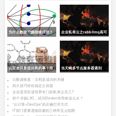
为什么数据挖掘很难成功？
企业私有云之rabbitmq高可
用
云安全只是提供商的事？用
当天蝎多节点服务器遇到
户需面对现实
OpenStack
云数据恢复：文档是成功的关键
四大技巧轻松搞定云容器
企业是否应该培养专门的私有云员工?
炒个冷饭LXC，试问Docker你凭啥这么火？
“云计算+DevOps”的正确打开方式
IT部门需要谨慎回避的三种常见云陷阱