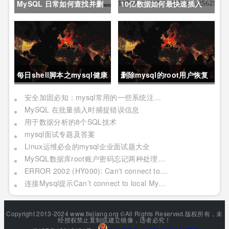
MySQL 日常如何查找并删
10亿数据如何最快速插入
除重复行
MySQL？
每日shell脚本之mysql健康
删除mysql的root用户恢复
查询
方法
安全加固必知：mysql常用的一些系统注入命令
MySQL 在批量插入时捕捉错误信息
用于数据分析的8个SQL技术
mysql面试专题及答案
Linux运维必会的mysql企业面试题大全
MySQL数据库root账户密码忘记两种处理方法
ERROR 2002 (HY000): Can't connect to local MySQL server through socket '***' (2)
连接Mysql提示Can’t connect to local MySQL server through socket的解决方法
Copyright 2013-2024 www.tiejiang.org ©All Rights Reserved.版权所有，未
经授权禁止复制或建立镜像，违者必究！