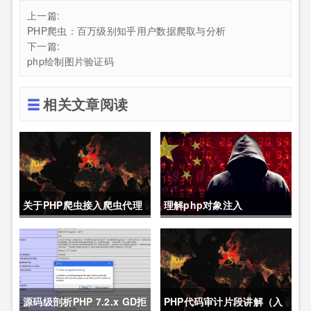
上一篇:
PHP爬虫：百万级别知乎用户数据爬取与分析
下一篇:
php绘制图片验证码
相关文章阅读
关于PHP爬虫接入爬虫代理
理解php对象注入
的代码demo
源码级剖析PHP 7.2.x GD拒
PHP代码审计片段讲解（入