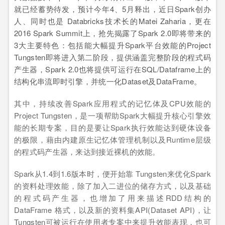
就已经蓄势待发，预计今年4、5月释出，近日Spark创办
人、同时也是 Databricks技术长的Matei Zaharia，更在
2016 Spark Summit上，抢先揭露了Spark 2.0即将带来的
3大主要特色：包括能大幅提升Spark平台效能的Project
Tungsten即将进入第二阶段，提供涵盖完整阶段的程式码
产生器，Spark 2.0也将提供可运行在SQL/Dataframe上的
结构化串流即时引擎，并统一化Dataset及DataFrame。
其中，持续改善Spark应用程式的记忆体及CPU效能的
Project Tungsten，是一项帮助Spark大幅提升核心引擎效
能的长期专案，目的是要让Spark执行效能达到硬体设备
的极限，藉由内建原生记忆体管理机制以及Runtime层级
的程式码产生器，来达到接近裸机的效能。
Spark从1.4到1.6版本时，便开始靠 Tungsten来优化Spark
的资料处理效能，除了加入二进位的储存方式，以及基础
的程式码产生器，也增加了用来描述RDD结构的
DataFrame 格式，以及新的资料集API(Dataset API)，让
Tungsten可被运行在使用者专案中来提升效能表现，也可