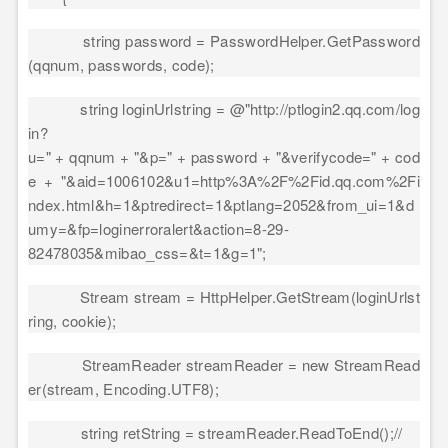
string password = PasswordHelper.GetPassword
(qqnum, passwords, code);
string loginUrlstring = @"http://ptlogin2.qq.com/log
in?
u=" + qqnum + "&p=" + password + "&verifycode=" + cod
e + "&aid=1006102&u1=http%3A%2F%2Fid.qq.com%2Fi
ndex.html&h=1&ptredirect=1&ptlang=2052&from_ui=1&d
umy=&fp=loginerroralert&action=8-29-
82478035&mibao_css=&t=1&g=1";
Stream stream = HttpHelper.GetStream(loginUrlst
ring, cookie);
StreamReader streamReader = new StreamRead
er(stream, Encoding.UTF8);
string retString = streamReader.ReadToEnd();//