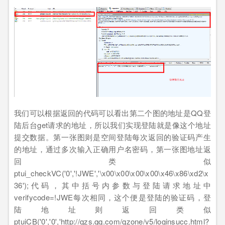
我们可以根据返回的代码可以看出第二个图的地址是
QQ
登
陆后台
get
请求的地址，所以我们实现登陆就是像这个地址
提交数据。第一张图则是空间登陆每次返回的验证码产生
的地址，通过多次输入正确用户名密码，第一张图地址返
回类似
ptui_checkVC('0','!JWE','\x00\x00\x00\x00\x46\x86\xd2\x
36');
代码，其中括号内参数与登陆请求地址中
verifycode=!JWE
每次相同，这个便是登陆的验证码，登
陆地址则返回类似
ptuiCB('0','0','http://qzs.qq.com/qzone/v5/loginsucc.html?