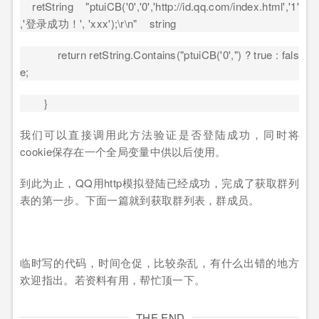
retString "ptuiCB('0','0','http://id.qq.com/index.html','1'
,'
登录成功！
', 'xxx');\r\n" string
return retString.Contains("ptuiCB('0',") ? true : fals
e;
}
我们可以直接调用此方法验证是否登陆成功，同时将
cookie
保存在一个全局变量中供以后使用。
到此为止，
QQ
用
http
模拟登陆已经成功，完成了获取群列
表的第一步。下面一篇就到获取群列表，群成员。
临时写的代码，时间仓促，比较杂乱，有什么出错的地方
欢迎指出。若资料有用，帮忙顶一下。
THE END