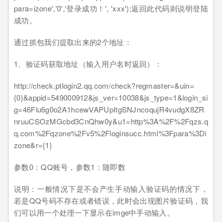
para=izone','0','
登录成功！
', 'xxx');
返回此代码则说明登陆
成功。
通过抓包我们提取出来的
2
个地址：
1
、验证码获取地址（输入用户名时返回）：
http://check.ptlogin2.qq.com/check?regmaster=&uin=
{0}&appid=549000912&js_ver=10038&js_type=1&login_si
g=46Flu6g0o2A1hcewVAPUpItgSNJncoqujR4vudgX8ZR
nruuCSOzMGcbd3CnQhw0y&u1=http%3A%2F%2Fqzs.q
q.com%2Fqzone%2Fv5%2Floginsucc.html%3Fpara%3Di
zone&r={1}
参数
0
：
QQ
账号，参数
1
：随即数
说明：一般情况下是不会产生手动输入验证码的情况下，
若是
QQ
号码不存在或者错误，此时会出现图片验证码，我
们可以用一个处理一下显示在
imge
中手动输入。