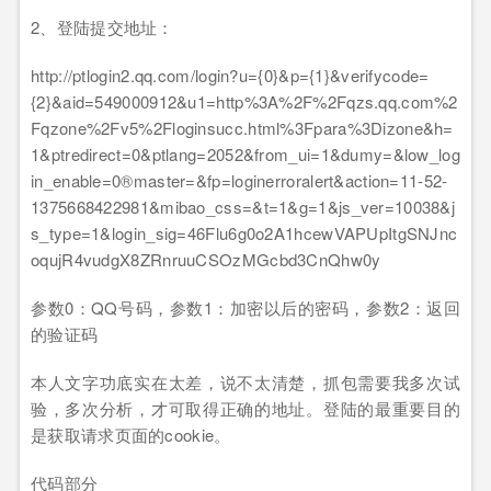
2
、登陆提交地址：
http://ptlogin2.qq.com/login?u={0}&p={1}&verifycode=
{2}&aid=549000912&u1=http%3A%2F%2Fqzs.qq.com%2
Fqzone%2Fv5%2Floginsucc.html%3Fpara%3Dizone&h=
1&ptredirect=0&ptlang=2052&from_ui=1&dumy=&low_log
in_enable=0®master=&fp=loginerroralert&action=11-52-
1375668422981&mibao_css=&t=1&g=1&js_ver=10038&j
s_type=1&login_sig=46Flu6g0o2A1hcewVAPUpItgSNJnc
oqujR4vudgX8ZRnruuCSOzMGcbd3CnQhw0y
参数
0
：
QQ
号码，参数
1
：加密以后的密码，参数
2
：返回
的验证码
本人文字功底实在太差，说不太清楚，抓包需要我多次试
验，多次分析，才可取得正确的地址。登陆的最重要目的
是获取请求页面的
cookie
。
代码部分