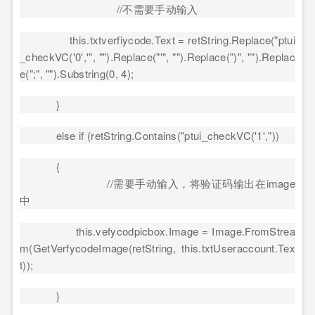
//
不需要手动输入
this.txtverfiycode.Text = retString.Replace("ptui
_checkVC('0','", "").Replace("'", "").Replace(")", "").Replac
e(";", "").Substring(0, 4);
}
else if (retString.Contains("ptui_checkVC('1',"))
{
//
需要手动输入，将验证码输出在
image
中
this.vefycodpicbox.Image = Image.FromStrea
m(GetVerfycodeImage(retString, this.txtUseraccount.Tex
t));
}