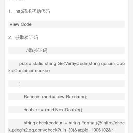
1
、
http
请求帮助代码
View Code
2
、获取验证码
//
取验证码
public static string GetVerfiyCode(string qqnum,Coo
kieContainer cookie)
{
Random rand = new Random();
double r = rand.NextDouble();
string checkcodeurl = string.Format(@"http://chec
k.ptlogin2.qq.com/check?uin={0}&appid=1006102&r=