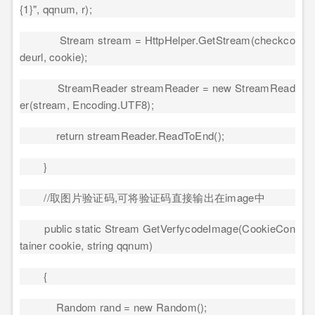
{1}", qqnum, r);
Stream stream = HttpHelper.GetStream(checkco
deurl, cookie);
StreamReader streamReader = new StreamRead
er(stream, Encoding.UTF8);
return streamReader.ReadToEnd();
}
//
取图片验证码
,
可将验证码直接输出在
image
中
public static Stream GetVerfycodeImage(CookieCon
tainer cookie, string qqnum)
{
Random rand = new Random();