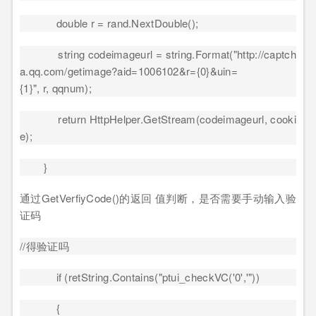
double r = rand.NextDouble();
string codeimageurl = string.Format("http://captch
a.qq.com/getimage?aid=1006102&r={0}&uin=
{1}", r, qqnum);
return HttpHelper.GetStream(codeimageurl, cooki
e);
}
通过
GetVerfiyCode()
的返回 值判断，是否需要手动输入验
证码
//
得验证吗
if (retString.Contains("ptui_checkVC('0','"))
{