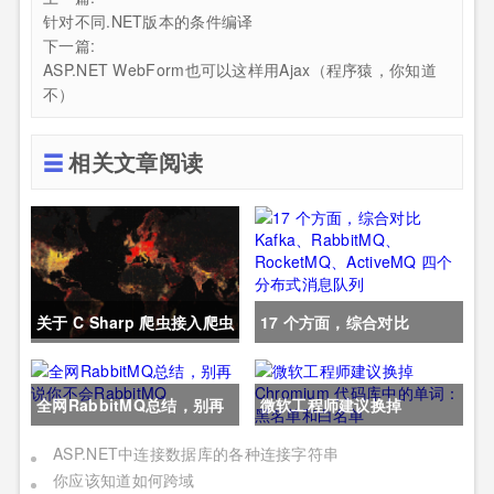
针对不同.NET版本的条件编译
下一篇:
ASP.NET WebForm也可以这样用Ajax（程序猿，你知道
不）
相关文章阅读
关于 C Sharp 爬虫接入爬虫
17 个方面，综合对比
dialing 的代码
Kafka、RabbitMQ、
全网RabbitMQ总结，别再
微软工程师建议换掉
RocketMQ、ActiveMQ 四
说你不会RabbitMQ
Chromium 代码库中的单
个分布式消息队列
ASP.NET中连接数据库的各种连接字符串
你应该知道如何跨域
词：黑名单和白名单