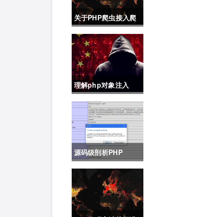
关于PHP爬虫接入爬
虫代理的代码demo
理解php对象注入
源码级剖析PHP
7.2.x GD拒绝服务漏
洞