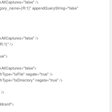
kAllCaptures="false" />
tegory_name={R:1}" appendQueryString="false"
kAllCaptures="false" />
R:1}" />
rue">
ckAllCaptures="false">
pe="IsFile" negate="true" />
pe="IsDirectory" negate="true" />
 />
ldcard">