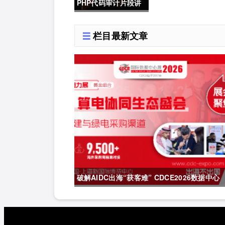
PHP代码审计片段讲
解（入门代码审计、
栏目最新文章
CTF必备）
破解AIDC出海“获客难” CDCE2026数据中心
展以“算电协同”重构全球算力供应链