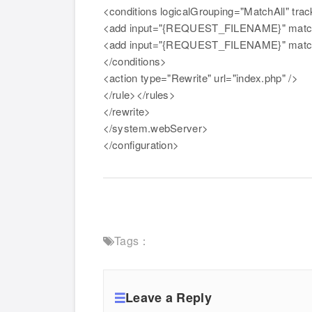
<conditions logicalGrouping="MatchAll" tra
<add input="{REQUEST_FILENAME}" matchTy
<add input="{REQUEST_FILENAME}" matchTy
</conditions>
<action type="Rewrite" url="index.php" />
</rule></rules>
</rewrite>
</system.webServer>
</configuration>
Tags：
Leave a Reply