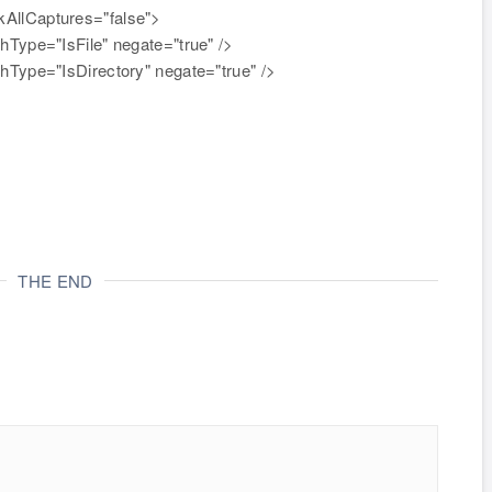
ckAllCaptures="false">
pe="IsFile" negate="true" />
pe="IsDirectory" negate="true" />
THE END