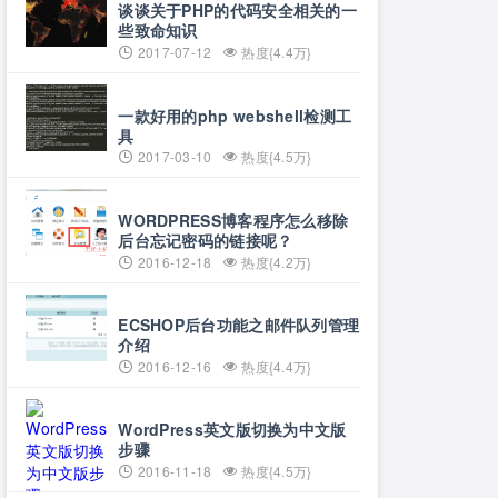
谈谈关于PHP的代码安全相关的一
些致命知识
2017-07-12
热度{4.4万}
一款好用的php webshell检测工
具
2017-03-10
热度{4.5万}
WORDPRESS博客程序怎么移除
后台忘记密码的链接呢？
2016-12-18
热度{4.2万}
ECSHOP后台功能之邮件队列管理
介绍
2016-12-16
热度{4.4万}
WordPress英文版切换为中文版
步骤
2016-11-18
热度{4.5万}