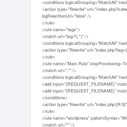
<conditions logicalGrouping="MatchAll" trac
<action type="Rewrite" url="/index.php?ca
logRewrittenUrl="false" />
</rule>
<rule name="tags">
<match url="tag/?(.*)" />
<conditions logicalGrouping="MatchAll" trac
<action type="Rewrite" url="index.php?tag={
</rule>
<rule name="Main Rule" stopProcessing="t
<match url=".*" />
<conditions logicalGrouping="MatchAll" tra
<add input="{REQUEST_FILENAME}" matchTy
<add input="{REQUEST_FILENAME}" matchTy
</conditions>
<action type="Rewrite" url="index.php/{R:0}"
</rule>
<rule name="wordpress" patternSyntax="Wi
<match url="*" />