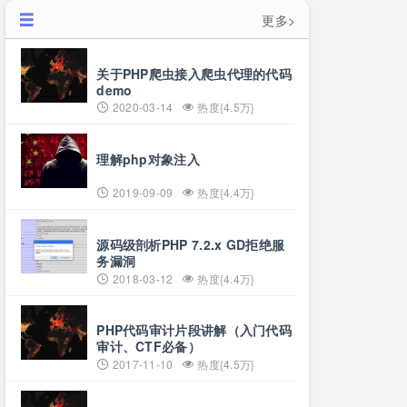
更多>
关于PHP爬虫接入爬虫代理的代码
demo
2020-03-14
热度{4.5万}
理解php对象注入
2019-09-09
热度{4.4万}
源码级剖析PHP 7.2.x GD拒绝服
务漏洞
2018-03-12
热度{4.4万}
PHP代码审计片段讲解（入门代码
审计、CTF必备）
2017-11-10
热度{4.5万}