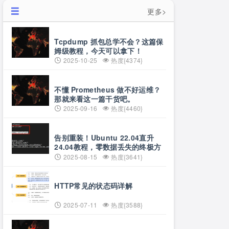
更多>
Tcpdump 抓包总学不会？这篇保
姆级教程，今天可以拿下！
2025-10-25
热度{4374}
不懂 Prometheus 做不好运维？
那就来看这一篇干货吧。
2025-09-16
热度{4460}
告别重装！Ubuntu 22.04直升
24.04教程，零数据丢失的终极方
案
2025-08-15
热度{3641}
HTTP常见的状态码详解
2025-07-11
热度{3588}