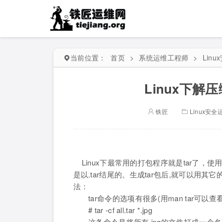
当前位置：
首页
>
系统运维工程师
>
Lin
Linux下
铁匠
Linux安全
Linux下最常用的打包程序就是tar了，使用
是以.tar结尾的。生成tar包后,就可以用
法：
tar命令的选项有很多(用man tar可以
# tar -cf all.tar *.jpg
这条命令是将所有.jpg的文件打成一个名为al