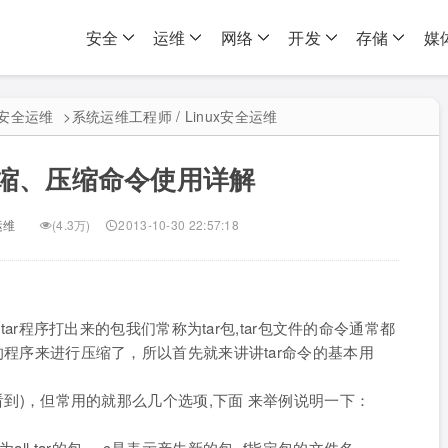
安全
运维
网络
开发
存储
媒
ux安全运维
>
系统运维工程师 / Linux安全运维
解压缩、压缩命令使用详解
运维
(4.3万)
2013-10-30 22:57:18
tar程序打出来的包我们常称为tar包,tar包文件的命令通常都
其它的程序来进行压缩了，所以首先就来讲讲tar命令的基本用
查看到)，但常用的就那么几个选项,下面 来举例说明一下：
l.tar的包。-c是表示产生新的包,-f指定包的文件名。