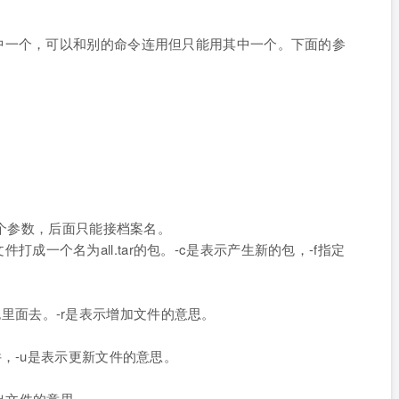
中一个，可以和别的命令连用但只能用其中一个。下面的参
一个参数，后面只能接档案名。
有.jpg的文件打成一个名为all.tar的包。-c是表示产生新的包，-f指定
r的包里面去。-r是表示增加文件的意思。
gif文件，-u是表示更新文件的意思。
列出文件的意思