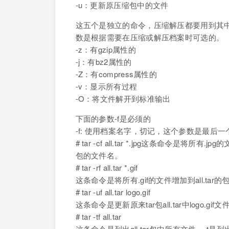
-u：更新原压缩包中的文件
这五个是独立的命令，压缩解压都要用到其
数是根据需要在压缩或解压档案时可选的。
-z：有gzip属性的
-j：有bz2属性的
-Z：有compress属性的
-v：显示所有过程
-O：将文件解开到标准输出
下面的参数-f是必须的
-f: 使用档案名字，切记，这个参数是最后
# tar -cf all.tar *.jpg这条命令是将所
包的文件名。
# tar -rf all.tar *.gif
这条命令是将所有.gif的文件增加到all.ta
# tar -uf all.tar logo.gif
这条命令是更新原来tar包all.tar中logo.
# tar -tf all.tar
这条命令是列出all.tar包中所有文件，-t是