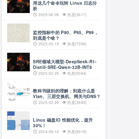
用这几个命令玩转 Linux 日志分
析
2025-06-06
热度{3617}
监控指标中的 P90、P95、P99，
到底是个啥？
2025-05-19
热度{7399}
SRE领域大模型-DeepSeek-R1-
Distill-SRE-Qwen-32B-INT8
2025-02-26
热度{5084}
教科书级别的理解：到底什么是
Vlan、三层交换机、网关与DNS？
2025-02-26
热度{3683}
Linux 磁盘IO 性能优化，提升
30%！
2024-08-16
热度{9019}