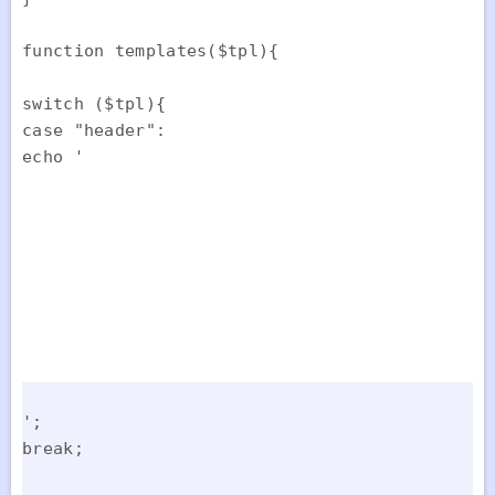
function templates($tpl){

switch ($tpl){

case "header":

echo '

';

break;
