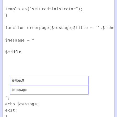
templates("setucadministrator");

}

function errorpage($message,$title = '',$ishea
$message = "
$title
提示信息
$message
";

echo $message;

exit;

}
