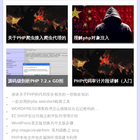
关于PHP爬虫接入爬虫代理的
理解php对象注入
代码demo
源码级剖析PHP 7.2.x GD拒
PHP代码审计片段讲解（入门
绝服务漏洞
代码审计、CTF必备）
谈谈关于PHP的代码安全相关的一些致命知识
一款好用的php webshell检测工具
WORDPRESS博客程序怎么移除后台忘记密码的链接呢？
ECSHOP后台功能之邮件队列管理介绍
WordPress英文版切换为中文版步骤
php imagecreatefrom. 系列函数之 png
PHP本地文件包含漏洞环境搭建与利用