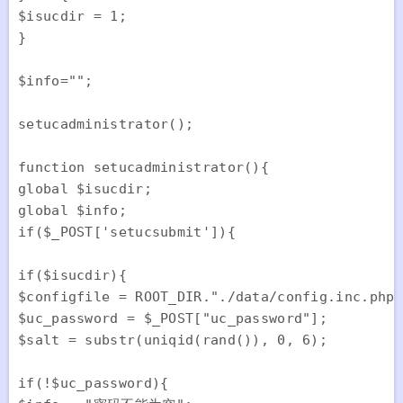
$isucdir = 1;

}

$info="";

setucadministrator();

function setucadministrator(){

global $isucdir;

global $info;

if($_POST['setucsubmit']){

if($isucdir){

$configfile = ROOT_DIR."./data/config.inc.php"
$uc_password = $_POST["uc_password"];

$salt = substr(uniqid(rand()), 0, 6);

if(!$uc_password){
