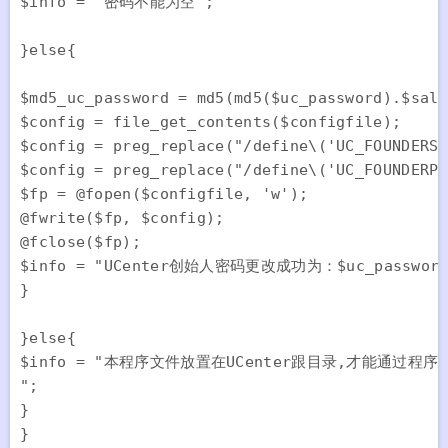
$info = "密码不能为空";

}else{

$md5_uc_password = md5(md5($uc_password).$salt
$config = file_get_contents($configfile);

$config = preg_replace("/define\('UC_FOUNDERSA
$config = preg_replace("/define\('UC_FOUNDERPW
$fp = @fopen($configfile, 'w');

@fwrite($fp, $config);

@fclose($fp);

$info = "UCenter创始人密码更改成功为：$uc_password"
}

}else{

$info = "本程序文件放置在UCenter跟目录,才能通过程序
";

}

}
