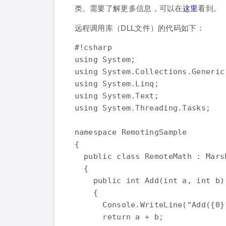
类。需要了解更多信息，可以在
这里
看到。
远程调用库（DLL文件）的代码如下：
#!csharp

using System;

using System.Collections.Generic;
using System.Linq;

using System.Text;

using System.Threading.Tasks;

namespace RemotingSample

{

  public class RemoteMath : Marsh
  {

    public int Add(int a, int b)
    {

      Console.WriteLine("Add({0}
      return a + b;
