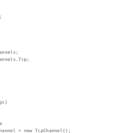


nnels;

nnels.Tcp;

s)



hannel = new TcpChannel();
