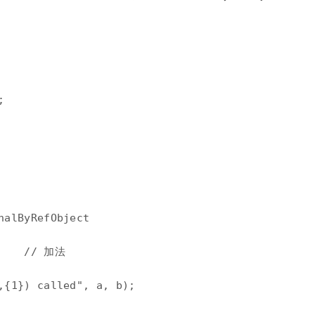


alByRefObject

    // 加法

,{1}) called", a, b);
