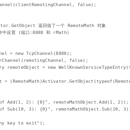
annel(clientRemotingChannel, false);

or.GetObject 返回值了一个 RemoteMath 对象

件中设置 (端口:8888 和 rMath)

nel = new TcpChannel(8888);

rChannel(remotingChannel, false);

ry remoteObject = new WellKnownServiceTypeEntry(t
t = (RemoteMath)Activator.GetObject(typeof(Remote
of Add(1, 2): {0}", remoteMathObject.Add(1, 2));

of Sub(10, 3): {0}", remoteMathObject.Sub(10, 3))
ny key to exit");
