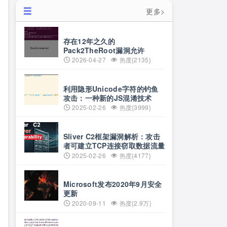
更多>
存在12年之久的
Pack2TheRoot漏洞允许
Linux用户获取root权限
2026-04-27
热度{2135}
利用隐形Unicode字符的钓鱼
攻击：一种新的JS混淆技术
2025-02-26
热度{3999}
Sliver C2框架漏洞解析：攻击
者可建立TCP连接窃取数据流量
2025-02-26
热度{4177}
Microsoft发布2020年9月安全
更新
2020-09-11
热度{2.9万}