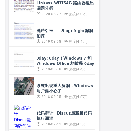
Linksys WRT54G 路由器溢出
漏洞分析
2020-08-27
热度{3.0万}
抛砖引玉——Stagefright漏洞
初探
2019-03-08
热度{4.4万}
0day! 0day！Windows 7 和
Windows Office 均被曝 0day
2019-03-08
热度{4.4万}
系统出现重大漏洞，Windows
用户要小心了
2018-09-25
热度{4.5万}
代码审计 | Discuz最新版代码
执行漏洞
2018-07-11
热度{4.5万}