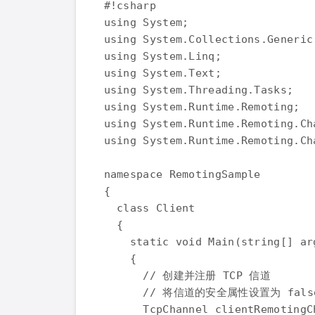
#!csharp

using System;

using System.Collections.Generic;
using System.Linq;

using System.Text;

using System.Threading.Tasks;

using System.Runtime.Remoting;

using System.Runtime.Remoting.Cha
using System.Runtime.Remoting.Cha
namespace RemotingSample

{

  class Client

  {

    static void Main(string[] arg
    {

      // 创建并注册 TCP 信道

      // 将信道的安全属性设置为 false
      TcpChannel clientRemotingC