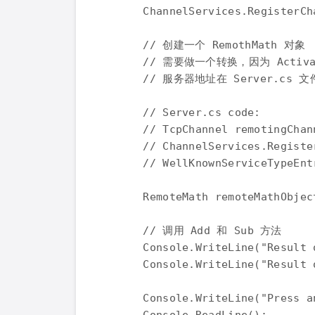
      ChannelServices.RegisterCh
      // 创建一个 RemothMath 对象

      // 需要做一个转换，因为 Activat
      // 服务器地址在 Server.cs 文
      // Server.cs code:

      // TcpChannel remotingChan
      // ChannelServices.Registe
      // WellKnownServiceTypeEnt
      RemoteMath remoteMathObjec
      // 调用 Add 和 Sub 方法

      Console.WriteLine("Result 
      Console.WriteLine("Result 
      Console.WriteLine("Press a