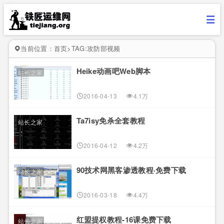
当前位置：
首页
>
TAG:攻防部视频
Heike动画吧Web脚本
站长之家
2016-04-13
4.1万
Ta7isy免杀全套教程
站长之家
2016-04-12
4.2万
90技术网黑客渗透教程·免费下载
站长之家
2016-03-18
4.4万
红盟提权教程-16课免费下载
站长之家