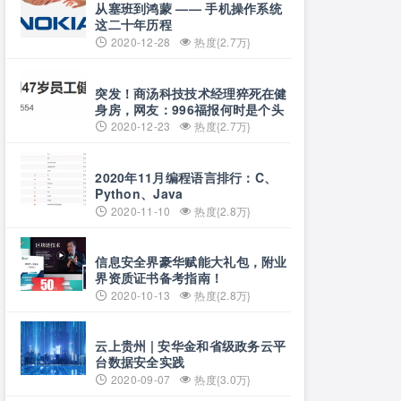
从塞班到鸿蒙 —— 手机操作系统
这二十年历程
2020-12-28
热度{2.7万}
突发！商汤科技技术经理猝死在健
身房，网友：996福报何时是个头
2020-12-23
热度{2.7万}
2020年11月编程语言排行：C、
Python、Java
2020-11-10
热度{2.8万}
信息安全界豪华赋能大礼包，附业
界资质证书备考指南！
2020-10-13
热度{2.8万}
云上贵州 | 安华金和省级政务云平
台数据安全实践
2020-09-07
热度{3.0万}