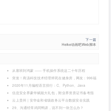
下一篇
Heike动画吧Web脚本
从塞班到鸿蒙 —— 手机操作系统这二十年历程
突发！商汤科技技术经理猝死在健身房，网友：996福
报何时是个头
2020年11月编程语言排行：C、Python、Java
信息安全界豪华赋能大礼包，附业界资质证书备考指
南！
云上贵州 | 安华金和省级政务云平台数据安全实践
29、沟通经常鸡同鸭讲，说不到一块怎么办？