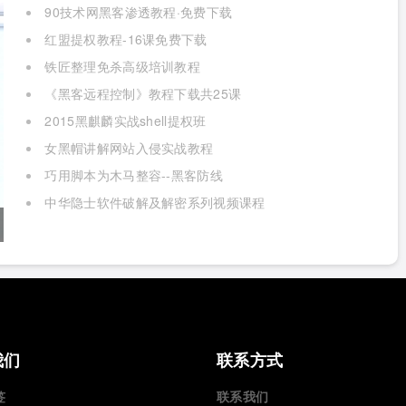
90技术网黑客渗透教程·免费下载
红盟提权教程-16课免费下载
铁匠整理免杀高级培训教程
《黑客远程控制》教程下载共25课
2015黑麒麟实战shell提权班
女黑帽讲解网站入侵实战教程
巧用脚本为木马整容--黑客防线
中华隐士软件破解及解密系列视频课程
我们
联系方式
签
联系我们