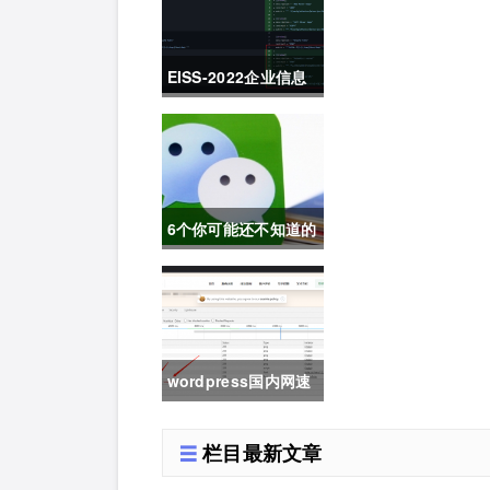
行业创新峰会上海站
敬请期待！
EISS-2022企业信息
安全峰会之深圳站 10
月28日成功举办
6个你可能还不知道的
微信冷知识，每一个
都令人相见恨晚
wordpress国内网速
慢加速及防DDOS攻
栏目最新文章
击快速CF切换教程