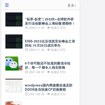
更多>
“拓界·创变”| 2022K+全球软件研
发行业创新峰会上海站敬请期待！
2022-11-03
热度{1.5万}
EISS-2022企业信息安全峰会之深
圳站 10月28日成功举办
2022-11-03
热度{1.5万}
6个你可能还不知道的微信冷知
识，每一个都令人相见恨晚
2021-04-07
热度{2.5万}
wordpress国内网速慢加速及防
DDOS攻击快速CF切换教程
2021-02-20
热度{2.5万}