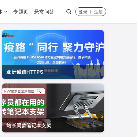
体
专题页
悬赏问答
登录
|
注册
亚洲诚信HTTPS
站长同款笔记本支架