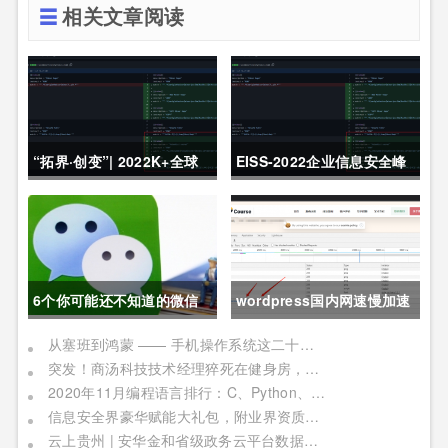
相关文章阅读
“拓界·创变”| 2022K+全球
EISS-2022企业信息安全峰
软件研发行业创新峰会上海
会之深圳站 10月28日成功
站敬请期待！
举办
6个你可能还不知道的微信
wordpress国内网速慢加速
冷知识，每一个都令人相见
及防DDOS攻击快速CF切换
从塞班到鸿蒙 —— 手机操作系统这二十年历程
突发！商汤科技技术经理猝死在健身房，网友：996福报何时是个头
恨晚
教程
2020年11月编程语言排行：C、Python、Java
信息安全界豪华赋能大礼包，附业界资质证书备考指南！
云上贵州 | 安华金和省级政务云平台数据安全实践