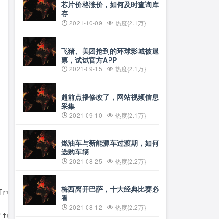
芯片价格涨价，如何及时查询库
存
2021-10-09
热度{2.1万}
飞猪、美团抢到的环球影城被退
票，试试官方APP
2021-09-15
热度{2.1万}
超前点播修改了，网站视频信息
采集
2021-09-10
热度{2.1万}
燃油车与新能源车过渡期，如何
选购车辆
2021-08-25
热度{2.2万}
梅西离开巴萨，十大经典比赛必
rue)

看
2021-08-12
热度{2.2万}
fullname=os.path.join(dirname,filename)
