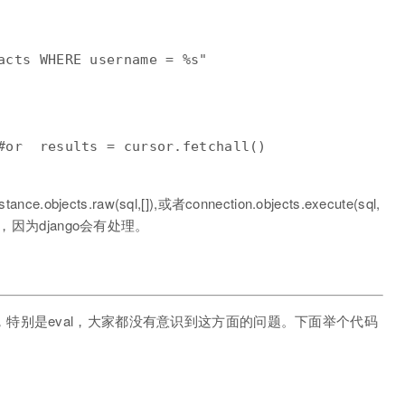
acts WHERE username = %s"

#or  results = cursor.fetchall()

cts.raw(sql,[]),或者connection.objects.execute(sql,
，因为django会有处理。
用造成的，特别是eval，大家都没有意识到这方面的问题。下面举个代码