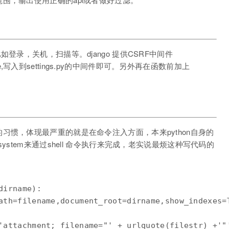
登录，关机，扫描等。django 提供CSRF中间件
iddleware,写入到settings.py的中间件即可。另外再在函数前加上
习惯，体现最严重的就是在命令注入方面，本来python自身的
ystem来通过shell 命令执行来完成，老实说最烦这种写代码的
irname):

ath=filename,document_root=dirname,show_indexes=T
'attachment; filename="' + urlquote(filestr) +'"'