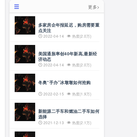
更多>
多家房企年报延迟，购房需要重
点关注
2022-04-14
热度{2.0万}
美国通胀率创40年新高,最新经
济动态
2022-04-14
热度{2.0万}
冬奥“手办”冰墩墩如何抢购
2022-02-15
热度{1.9万}
新能源二手车和燃油二手车如何
选择
2021-12-13
热度{2.1万}