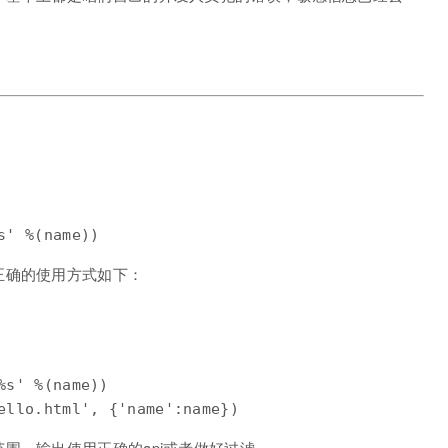
正确的使用方式如下：
s' %(name))

围，输出使用正确的api或者做好过滤。