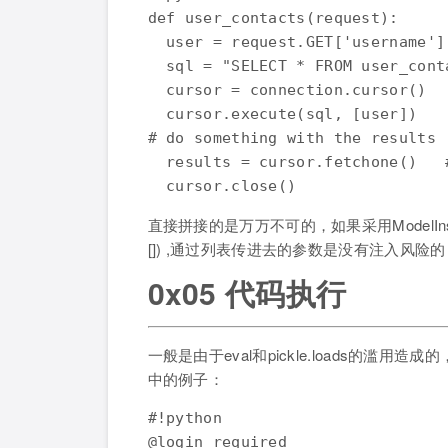
def user_contacts(request):

  user = request.GET['username']

  sql = "SELECT * FROM user_cont
  cursor = connection.cursor()

  cursor.execute(sql, [user])

# do something with the results

  results = cursor.fetchone()   
直接拼接的是万万不可的，如果采用ModelInstance.obje
[]) ,通过列表传进去的参数是没有注入风险的
0x05 代码执行
一般是由于eval和pickle.loads的滥
中的例子：
#!python

@login_required
