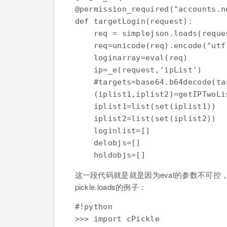
@permission_required("accounts.n
def targetLogin(request):

    req = simplejson.loads(reque
    req=unicode(req).encode("utf-
    loginarray=eval(req)

    ip=_e(request,'ipList')

    #targets=base64.b64decode(tar
    (iplist1,iplist2)=getIPTwoLis
    iplist1=list(set(iplist1))

    iplist2=list(set(iplist2))

    loginlist=[]

    delobjs=[]

这一段代码就是就是因为eval的参数不可控，导
pickle.loads的例子：
#!python

>>> import cPickle
