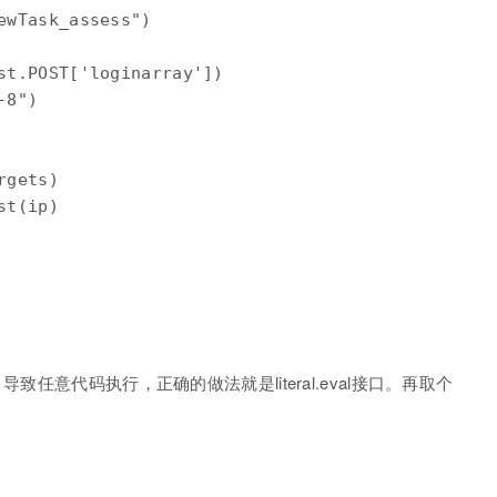
ewTask_assess")

st.POST['loginarray'])

8")

gets)

t(ip)

致任意代码执行，正确的做法就是literal.eval接口。再取个