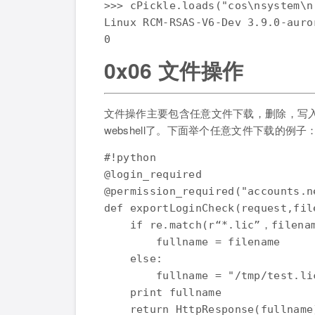
>>> cPickle.loads("cos\nsystem\n
Linux RCM-RSAS-V6-Dev 3.9.0-auro
0x06 文件操作
文件操作主要包含任意文件下载，删除，写
webshell了。下面举个任意文件下载的例子
#!python

@login_required

@permission_required("accounts.n
def exportLoginCheck(request,file
    if re.match(r“*.lic”，filenam
        fullname = filename

    else:

        fullname = "/tmp/test.lic
    print fullname
