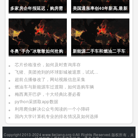
多家房企年报延迟，购房需
美国通胀率创40年新高,最新
要重点关注
经济动态
冬奥“手办”冰墩墩如何抢购
新能源二手车和燃油二手车
如何选择
芯片价格涨价，如何及时查询库存
飞猪、美团抢到的环球影城被退票，试试官方APP
超前点播修改了，网站视频信息采集
燃油车与新能源车过渡期，如何选购车辆
梅西离开巴萨，十大经典比赛必看
python采抓取app数据
利用爬虫解决公众号阅读的一个小障碍
国内大学计算机专业的排名情况及如何选择
Copyright 2013-2024 www.tiejiang.org ©All Rights Reserved.版权所有，未