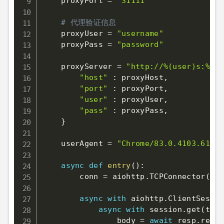
    proxyPort 
=
"31111"
# 代理验证信息
    proxyUser 
=
"username"
    proxyPass 
=
"password"
    proxyServer 
=
"http://%(user)s:%(pa
"host"
:
 proxyHost
,
"port"
:
 proxyPort
,
"user"
:
 proxyUser
,
"pass"
:
 proxyPass
,
}
    userAgent 
=
"Chrome/83.0.4103.61"
async
def
entry
(
)
:
        conn 
=
 aiohttp
.
TCPConnector
(
ver
async
with
 aiohttp
.
ClientSessio
async
with
 session
.
get
(
targ
                body 
=
await
 resp
.
read
(