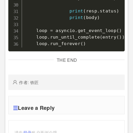
print
(
resp
.
status
)
print
(
body
)
    loop 
=
 asyncio
.
get_event_loop
(
)
    loop
.
run_until_complete
(
entry
(
)
)
    loop
.
run_forever
(
)
THE END
作者: 铁匠
Leave a Reply
请先
登录
账户再评论哦