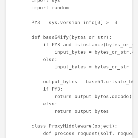
import
sys
import
random
PY3
=
sys
.
version_info
[
0
] 
>=
3
def
base64ify
(
bytes_or_str
if
PY3
and
isinstance
(
bytes_or_st
input_bytes
=
bytes_or_str
.
en
else
input_bytes
=
bytes_or_str
output_bytes
=
base64
.
urlsafe_b64
if
PY3
return
output_bytes
.
decode
(
'a
else
return
output_bytes
class
ProxyMiddleware
(
object
def
process_request
(
self
, 
request