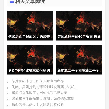
相关文章阅读
多家房企年报延迟，购房需
美国通胀率创40年新高,最新
要重点关注
经济动态
冬奥“手办”冰墩墩如何抢购
新能源二手车和燃油二手车
如何选择
芯片价格涨价，如何及时查询库存
飞猪、美团抢到的环球影城被退票，试试官方APP
超前点播修改了，网站视频信息采集
燃油车与新能源车过渡期，如何选购车辆
梅西离开巴萨，十大经典比赛必看