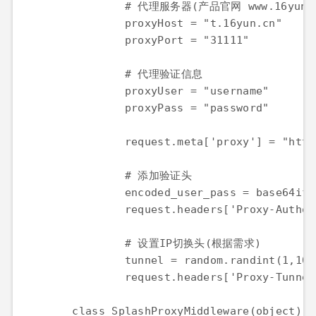
# 代理服务器(产品官网 www.16yun.
proxyHost
=
"t.16yun.cn"
proxyPort
=
"31111"
# 代理验证信息
proxyUser
=
"username"
proxyPass
=
"password"
request
.
meta
[
'proxy'
] 
=
"http
# 添加验证头
encoded_user_pass
=
base64ify
request
.
headers
[
'Proxy-Author
# 设置IP切换头(根据需求)
tunnel
=
random
.
randint
(
1
,
100
request
.
headers
[
'Proxy-Tunnel
class
SplashProxyMiddleware
(
object