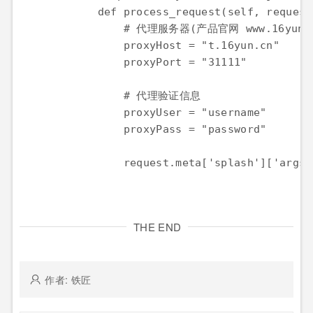
def
process_request
(
self
, 
request
# 代理服务器(产品官网 www.16yun.
proxyHost
=
"t.16yun.cn"
proxyPort
=
"31111"
# 代理验证信息
proxyUser
=
"username"
proxyPass
=
"password"
request
.
meta
[
'splash'
][
'args'
THE END
作者: 铁匠