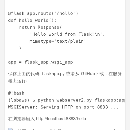
@flask_app.route('/hello')

def hello_world():

    return Response(

        'Hello world from Flask!\n',

        mimetype='text/plain'

    )

保存上面的代码 flaskapp.py 或者从 GitHub下载，在服务
器上运行:
#!bash

(lsbaws) $ python webserver2.py flaskapp:app

在浏览器输入 http://localhost:8888/hello :