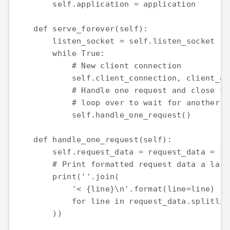
        self.application = application

    def serve_forever(self):

        listen_socket = self.listen_socket

        while True:

            # New client connection

            self.client_connection, client_ad
            # Handle one request and close th
            # loop over to wait for another c
            self.handle_one_request()

    def handle_one_request(self):

        self.request_data = request_data = se
        # Print formatted request data a la 'c
        print(''.join(

            '< {line}\n'.format(line=line)

            for line in request_data.splitline
        ))
