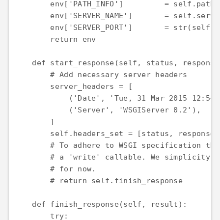
        env['PATH_INFO']         = self.path 
        env['SERVER_NAME']       = self.serve
        env['SERVER_PORT']       = str(self.s
        return env

    def start_response(self, status, response
        # Add necessary server headers

        server_headers = [

            ('Date', 'Tue, 31 Mar 2015 12:54:
            ('Server', 'WSGIServer 0.2'),

        ]

        self.headers_set = [status, response_
        # To adhere to WSGI specification the
        # a 'write' callable. We simplicity's
        # for now.

        # return self.finish_response

    def finish_response(self, result):

        try:
