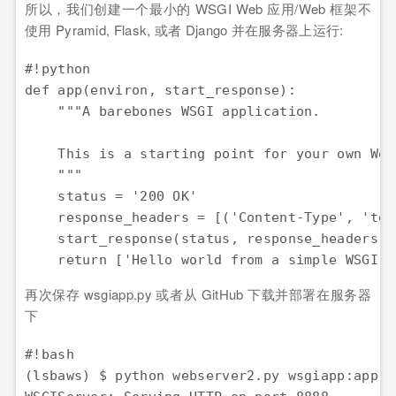
所以，我们创建一个最小的 WSGI Web 应用/Web 框架不
使用 Pyramid, Flask, 或者 Django 并在服务器上运行:
#!python

def app(environ, start_response):

    """A barebones WSGI application.

    This is a starting point for your own Web
    """

    status = '200 OK'

    response_headers = [('Content-Type', 'tex
    start_response(status, response_headers)

再次保存 wsgiapp.py 或者从 GitHub 下载并部署在服务器
下
#!bash

(lsbaws) $ python webserver2.py wsgiapp:app
