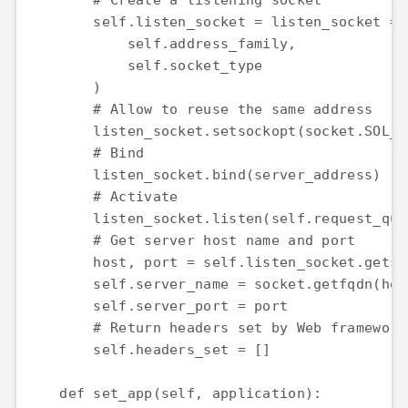
        # Create a listening socket

        self.listen_socket = listen_socket = 
            self.address_family,

            self.socket_type

        )

        # Allow to reuse the same address

        listen_socket.setsockopt(socket.SOL_S
        # Bind

        listen_socket.bind(server_address)

        # Activate

        listen_socket.listen(self.request_queu
        # Get server host name and port

        host, port = self.listen_socket.getso
        self.server_name = socket.getfqdn(host
        self.server_port = port

        # Return headers set by Web framework
        self.headers_set = []

    def set_app(self, application):
