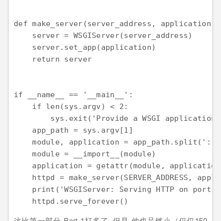
def make_server(server_address, application):

    server = WSGIServer(server_address)

    server.set_app(application)

    return server

if __name__ == '__main__':

    if len(sys.argv) < 2:

        sys.exit('Provide a WSGI application 
    app_path = sys.argv[1]

    module, application = app_path.split(':')

    module = __import__(module)

    application = getattr(module, application)
    httpd = make_server(SERVER_ADDRESS, applic
    print('WSGIServer: Serving HTTP on port {
这比第一部分 Part 1打多了, 但是 他也足够小（仅仅150