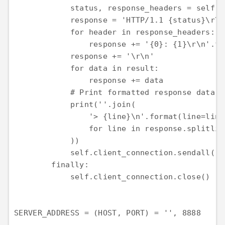
            status, response_headers = self.h
            response = 'HTTP/1.1 {status}\r\n
            for header in response_headers:

                response += '{0}: {1}\r\n'.fo
            response += '\r\n'

            for data in result:

                response += data

            # Print formatted response data a
            print(''.join(

                '> {line}\n'.format(line=line)
                for line in response.splitline
            ))

            self.client_connection.sendall(res
        finally:

            self.client_connection.close()

SERVER_ADDRESS = (HOST, PORT) = '', 8888
