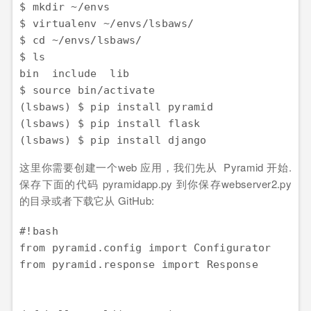
$ mkdir ~/envs

$ virtualenv ~/envs/lsbaws/

$ cd ~/envs/lsbaws/

$ ls

bin  include  lib

$ source bin/activate

(lsbaws) $ pip install pyramid

(lsbaws) $ pip install flask

这里你需要创建一个web 应用，我们先从 Pyramid 开始.
保存下面的代码 pyramidapp.py 到你保存webserver2.py
的目录或者下载它从 GitHub:
#!bash

from pyramid.config import Configurator

from pyramid.response import Response
