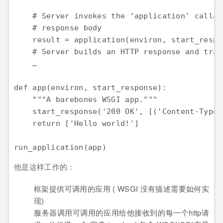
    # Server invokes the ‘application' callab
    # response body

    result = application(environ, start_respon
    # Server builds an HTTP response and tran
    …

def app(environ, start_response):

    """A barebones WSGI app."""

    start_response('200 OK', [('Content-Type'
    return ['Hello world!']

他是这样工作的：
框架提供可调用的应用 ( WSGI 没有描述需要如何实
现)
服务器调用可调用的应用给他接收到的每一个http请