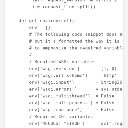
         self.request_version  # HTTP/1.1

         ) = request_line.split()

    def get_environ(self):

        env = {}

        # The following code snippet does not
        # but it's formatted the way it is fo
        # to emphasize the required variables
        #

        # Required WSGI variables

        env['wsgi.version']      = (1, 0)

        env['wsgi.url_scheme']   = 'http'

        env['wsgi.input']        = StringIO.S
        env['wsgi.errors']       = sys.stderr

        env['wsgi.multithread']  = False

        env['wsgi.multiprocess'] = False

        env['wsgi.run_once']     = False

        # Required CGI variables

        env['REQUEST_METHOD']    = self.reque