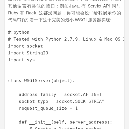
其他语言有类似的接口 : 例如Java, 有 Servlet API 同时
Ruby 有 Rack. 这都没问题，你可能会说: “给我展示你的
代码!”好的,看一下这个完美的最小 WSGI 服务器实现:
#!python

# Tested with Python 2.7.9, Linux & Mac OS X

import socket

import StringIO

import sys

class WSGIServer(object):

    address_family = socket.AF_INET

    socket_type = socket.SOCK_STREAM

    request_queue_size = 1

    def __init__(self, server_address):
