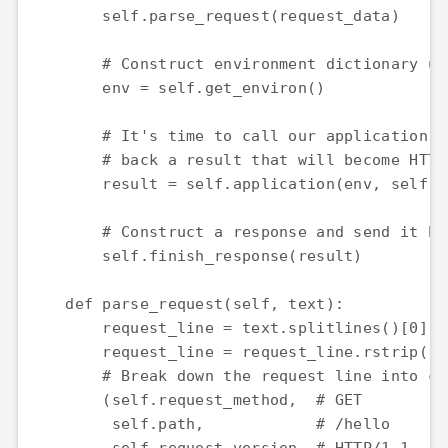
        self.parse_request(request_data)

        # Construct environment dictionary us
        env = self.get_environ()

        # It's time to call our application c
        # back a result that will become HTTP
        result = self.application(env, self.s
        # Construct a response and send it ba
        self.finish_response(result)

    def parse_request(self, text):

        request_line = text.splitlines()[0]

        request_line = request_line.rstrip('\r
        # Break down the request line into com
        (self.request_method,  # GET

         self.path,            # /hello
