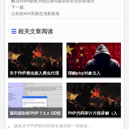
解决Ecshop因为动态ip问题登录后台自动退出
下一篇:
让你的404页面也清新脱俗
相关文章阅读
关于PHP爬虫接入爬虫代理
理解php对象注入
的代码demo
源码级剖析PHP 7.2.x GD拒
PHP代码审计片段讲解（入
绝服务漏洞
门代码审计、CTF必备）
谈谈关于PHP的代码安全相关的一些致命知识